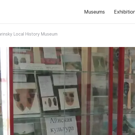
Museums
Exhibitio
rinsky Local History Museum