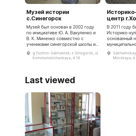
Музей истории
Историко
с.Синегорск
центр г.Х
Музей был основан в 2002 году
В 2011 году 
по инициативе Ю. А. Вакуленко и
Историко-кул
В. К. Миненко совместно с
основанный 
учениками синегорской школы и
муниципальн
детского историко-
естественнон
g Yuzhno-Sakhalinsk, s Sinegorsk, ul
Sakhalinskay
этнографического клуба
котором насч
Kommunisticheskaya, d 16
Morskaya, d
«Наследие». Руководителем
000 экспонат
музея является ...
Last viewed