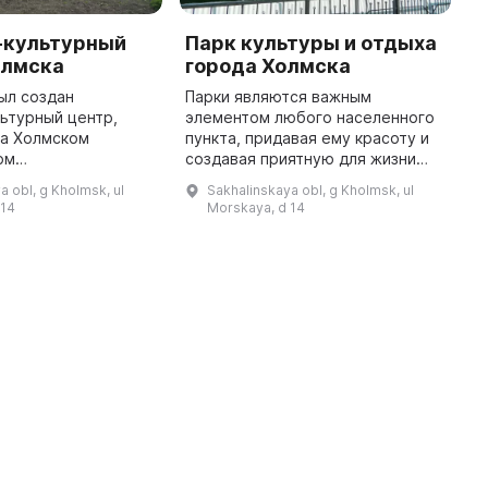
-культурный
Парк культуры и отдыха
Т
олмска
города Холмска
к
был создан
Парки являются важным
В
ьтурный центр,
элементом любого населенного
о
на Холмском
пункта, придавая ему красоту и
к
ом
создавая приятную для жизни
р
аучном музее, в
среду. Одним из таких мест
р
a obl, g Kholmsk, ul
Sakhalinskaya obl, g Kholmsk, ul
итывается более 10
является парк культуры и отдыха
м
 14
Morskaya, d 14
ов. Центр состоит
г. Холмска, который был открыт
в
из трех залов и двух пос ...
...