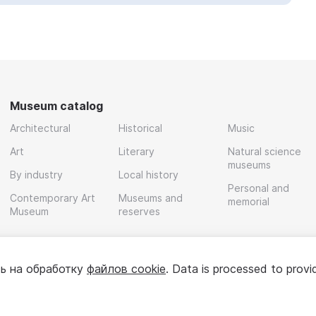
Museum catalog
Architectural
Historical
Music
Art
Literary
Natural science
museums
By industry
Local history
Personal and
Contemporary Art
Museums and
memorial
Museum
reserves
ь на обработку
файлов cookie
. Data is processed to provi
Policy
User agreement
For partners