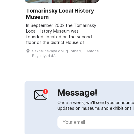
Tomarinsky Local History
Museum
In September 2002 the Tomarinsky
Local History Museum was
founded, located on the second
floor of the district House of
Culture. The museum has one
Sakhalinskaya obl, g Tomari, ul Antona
exhibition hall that includes a
Buyukly, d 4A
number of display ca...
Message!
Once a week, we'll send you announc
updates on museums and exhibitions in