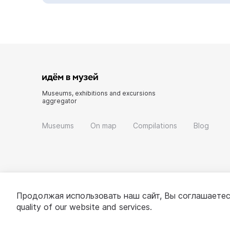
Museums, exhibitions and excursions
aggregator
Museums
On map
Compilations
Blog
Продолжая использовать наш сайт, Вы соглашаетес
quality of our website and services.
© 2022 - 2026 «Idem v muzei»
About project