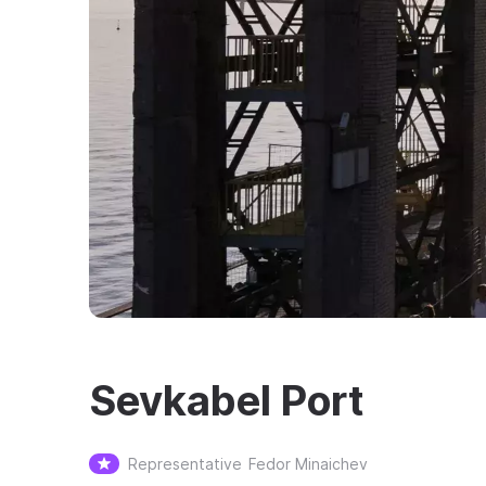
Sevkabel Port
Representative
Fedor Minaichev