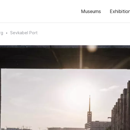
Museums
Exhibitio
rg
Sevkabel Port