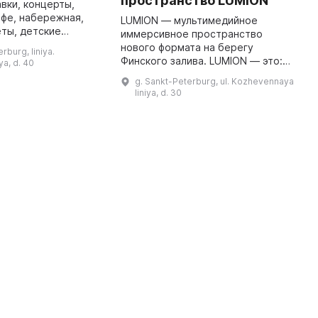
пространство LUMION
К
афе, набережная,
—
LUMION — мультимедийное
еты, детские
п
иммерсивное пространство
остро
нового формата на берегу
rburg, liniya.
ф
Финского залива. LUMION — это:
a, d. 40
т
— Выставки — Концерты в
g. Sankt-Peterburg, ul. Kozhevennaya
в
сопровождении
liniya, d. 30
мультимедийного шоу —
Вечеринки и ночные мероприяти
...