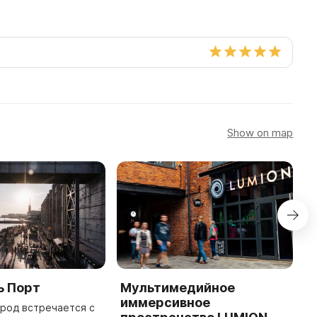
Show on map
ь Порт
Мультимедийное
К
иммерсивное
"
ород встречается с