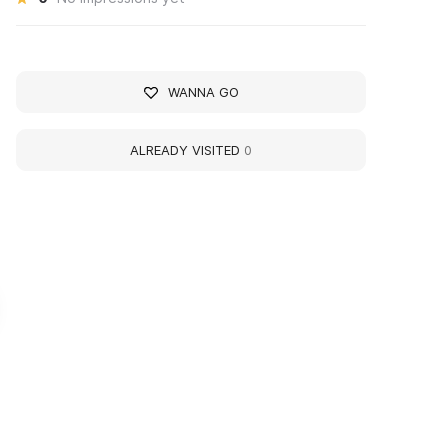
WANNA GO
ALREADY VISITED
0
ультурный квартал
Cultural Quarter
Брусницын"
"Brusnitsyn"