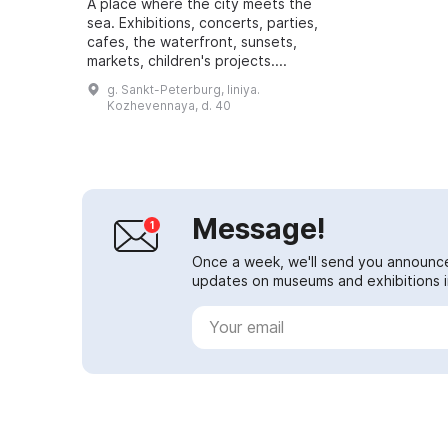
A place where the city meets the
sea. Exhibitions, concerts, parties,
cafes, the waterfront, sunsets,
markets, children's projects....
g. Sankt-Peterburg, liniya.
Kozhevennaya, d. 40
Message!
Once a week, we'll send you announc
updates on museums and exhibitions in