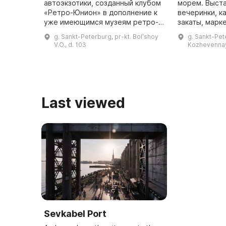
автоэкзотики, созданный клубом
морем. Выставки, концерты,
«Ретро-Юнион» в дополнение к
вечеринки, к
уже имеющимся музеям ретро-
закаты, марк
автомобилей в Выборге и
проекты. ...
g. Sankt-Peterburg, pr-kt. Bolʹshoy
g. Sankt-Pete
Зеленогорске. Начиная с 90-х
V.O., d. 103
Kozhevennay
годов коллекция музея начала
зна ...
Last viewed
Sevkabel Port