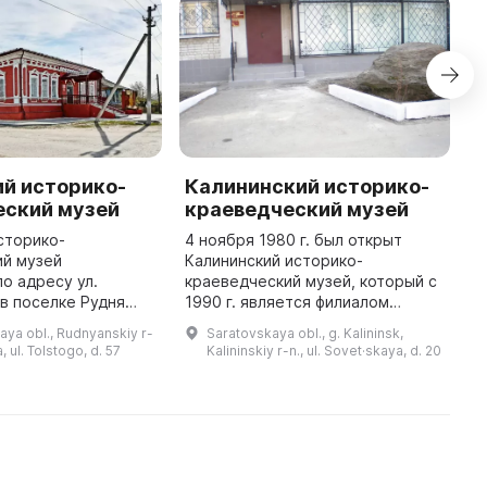
й историко-
Калининский историко-
D
еский музей
краеведческий музей
H
сторико-
4 ноября 1980 г. был открыт
T
ий музей
Калининский историко-
H
о адресу ул.
краеведческий музей, который с
T
 в поселке Рудня
1990 г. является филиалом
o
района. Вы можете
Саратовского областного музея
F
ya obl., Rudnyanskiy r-
Saratovskaya obl., g. Kalininsk,
е о работе музея по
краеведения. В музее хранится
o
, ul. Tolstogo, d. 57
Kalininskiy r-n., ul. Sovet·skaya, d. 20
(84453) 7-12-92. Мы
более шести тысяч объектов:
...
приглашаем в ...
археол ...