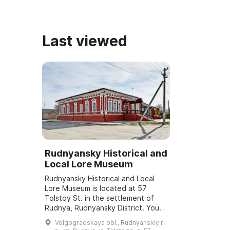
Last viewed
Rudnyansky Historical and
Local Lore Museum
Rudnyansky Historical and Local
Lore Museum is located at 57
Tolstoy St. in the settlement of
Rudnya, Rudnyansky District. You
can learn more about the museum's
Volgogradskaya obl., Rudnyanskiy r-
activities by phone: +7 (84453) 7-