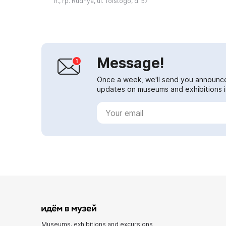
n., rp. Rudnya, ul. Tolstogo, d. 57
12-92...
Message!
Once a week, we'll send you announc
updates on museums and exhibitions in
Museums, exhibitions and excursions