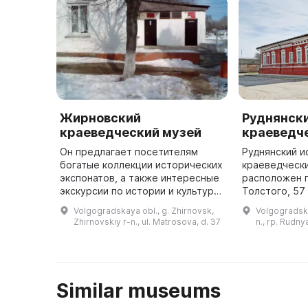
Жирновский
Руднянски
краеведческий музей
краеведч
Он предлагает посетителям
Руднянский и
богатые коллекции исторических
краеведческ
экспонатов, а также интересные
расположен п
экскурсии по истории и культуре
Толстого, 57
Жирновского района. Музей
Руднянского 
Volgogradskaya obl., g. Zhirnovsk,
Volgogradska
предоставляет посетителям
узнать больш
Zhirnovskiy r-n., ul. Matrosova, d. 37
n., rp. Rudnya
возможность познакомиться с ...
телефону +7 
Similar museums