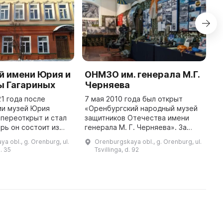
й имени Юрия и
ОНМЗО им. генерала М.Г.
М
ы Гагариных
Черняева
П
21 года после
7 мая 2010 года был открыт
В
ии музей Юрия
«Оренбургский народный музей
о
 переоткрыт и стал
защитников Отечества имени
и
рь он состоит из
генерала М. Г. Черняева». За
о
алов. В зале
период с момента открытия
П
a obl., g. Orenburg, ul.
Orenburgskaya obl., g. Orenburg, ul.
смос» посетители
музея было проведено 726
в
. 35
Tsvillinga, d. 92
бывании Гагарина в
экскурсий для более чем 18 000
у
посети ...