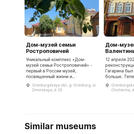
Дом-музей семьи
Дом-музе
Ростроповичей
Валентин
Уникальный комплекс «Дом-
12 апреля 20
музей семьи Ростроповичей» -
реконструкц
первый в России музей,
Гагарина был
посвященный жизни и
больше. Тепе
творчеству Мстислава
нескольких з
Orenburgskaya obl., g. Orenburg, ul.
Orenburgskay
Ростроповича и его семьи. Он
«Дорога в ко
Ziminskaya, d. 25
Chicherina, d
был открыт 14 ноября 2001 года
узнают о пре
в Оренбурге на улице З ...
Орен ...
Similar museums