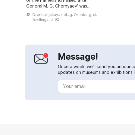
of the Fatherland named after
General M. G. Chernyaev' was
opened. Since its opening, 726
Orenburgskaya obl., g. Orenburg, ul.
guided tours have been
Tsvillinga, d. 92
conducted for more than ...
Message!
Once a week, we'll send you announc
updates on museums and exhibitions in