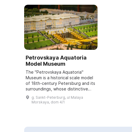
Petrovskaya Aquatoria
Model Museum
The "Petrovskaya Aquatoria"
Museum is a historical scale model
of 18th-century Petersburg and its
surroundings, whose distinctive
feature is a real water area
g. Sankt-Peterburg, ul Malaya
representing the waters of the
Morskaya, dom 4/1
Neva and t...