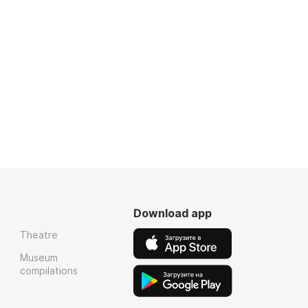
Download app
Theatre
Museum
compilations