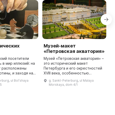
тических
Музей-макет
M
«Петровская акватория»
I
P
юзий посетители
Музей «Петровская акватория» –
ь в мир иллюзий: на
это исторический макет
T
у расположены
Петербурга и его окрестностей
p
ртины, и заходя на
XVIII века, особенностью
d
е точки, можно
которого является настоящее
a
rburg, ul Bolʹshaya
g. Sankt-Peterburg, ul Malaya
графию, на которой
водное пространство,
f
 5
Morskaya, dom 4/1
будет видно, что человек ст ...
представляющее собой
d
акваторию Невы и Финс ...