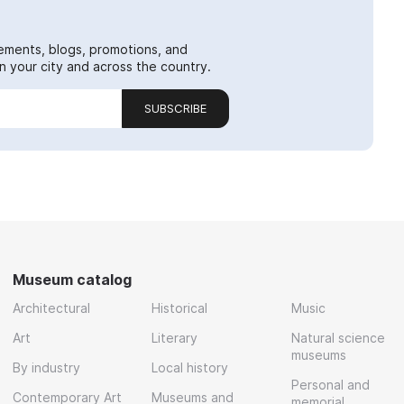
ements, blogs, promotions, and
 your city and across the country.
SUBSCRIBE
Museum catalog
Architectural
Historical
Music
Art
Literary
Natural science
museums
By industry
Local history
Personal and
Contemporary Art
Museums and
memorial