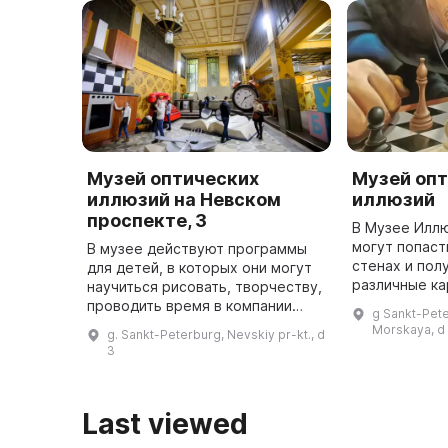
Музей оптических
Музей оп
иллюзий на Невском
иллюзий
проспекте, 3
В Музее Илл
могут попаст
В музее действуют программы
стенах и пол
для детей, в которых они могут
различные ка
научиться рисовать, творчеству,
определенны
проводить время в компании
g Sankt-Pete
сделать фото
друзей. В музее можно найти и
Morskaya, d
g. Sankt-Peterburg, Nevskiy pr-kt., d
посмотреть много интересного.
3
Это место вдохновляет ...
Last viewed