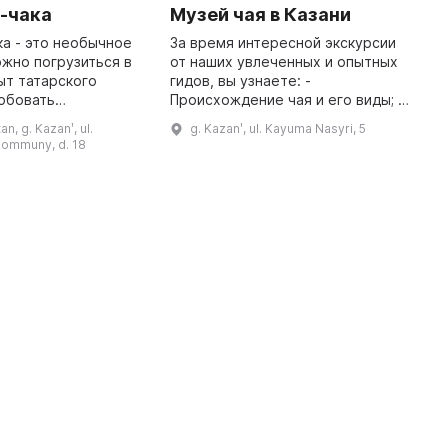
-чака
Музей чая в Казани
G
M
ка - это необычное
За время интересной экскурсии
ожно погрузиться в
от наших увлеченных и опытных
I
ыт татарского
гидов, вы узнаете: -
o
обовать
Происхождение чая и его виды; -
g
е блюдо и
Способы заваривания чая; -
M
an, g. Kazanʹ, ul.
g. Kazanʹ, ul. Kayuma Nasyri, 5
я с историей его
Чайный путь из Китая в Россию; -
s
Kommuny, d. 18
я. Открыт в 2014
Чай в России и Англии ...
k
году, это пер ...