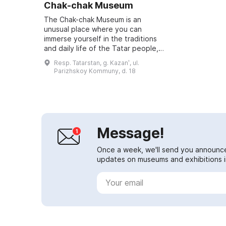
Chak-chak Museum
The Chak-chak Museum is an
unusual place where you can
immerse yourself in the traditions
and daily life of the Tatar people,
try the national dish and learn
Resp. Tatarstan, g. Kazanʹ, ul.
about the history of its origin.
Parizhskoy Kommuny, d. 18
Opened in...
Message!
Once a week, we'll send you announc
updates on museums and exhibitions in