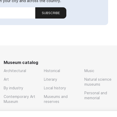
 your city and across the country.
SUBSCRIBE
Museum catalog
Architectural
Historical
Music
Art
Literary
Natural science
museums
By industry
Local history
Personal and
Contemporary Art
Museums and
memorial
Museum
reserves