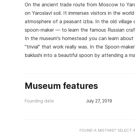
On the ancient trade route from Moscow to Yaro
on Yaroslavl soil. It immerses visitors in the worl
atmosphere of a peasant izba. In the old village
spoon-maker — to learn the famous Russian craft o
In the museum's homestead you can learn about 
"trivial" that work really was. In the Spoon-make
baklushi into a beautiful spoon by attending a m
Museum features
Founding date
July 27, 2019
FOUND A MISTAKE? SELECT 