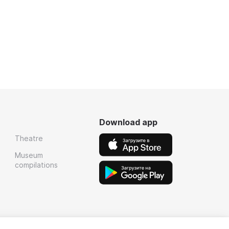
Download app
Theatre
Museum
compilations