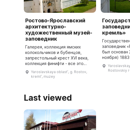
Ростово-Ярославский
Государс
архитектурно-
заповедн
художественный музей-
кремль»
заповедник
Государстве
заповедник «
Галерея, коллекция ямских
был основан 
колокольчиков и бубенцов,
ноября) 1883
запрестольный крест XVI века,
архитектурн
коллекция финифти - все это
Yaroslavskay
бывшего Рос
позволит получить невероятное
Rostovskiy r-
Yaroslavskaya oblastʹ, g. Rostov,
архиерейског
представление о былой красоте
kremlʹ, muzey
и блеске Ростовского кремля. В
...
Last viewed