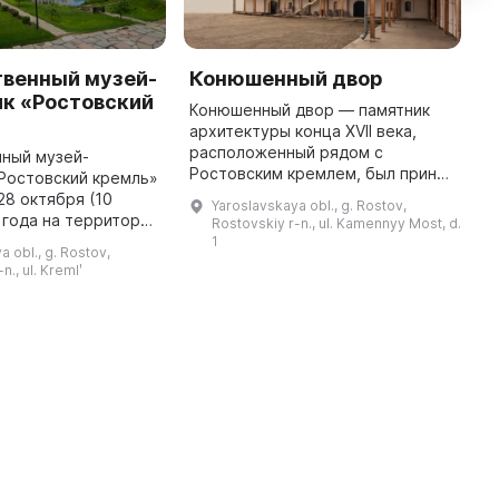
твенный музей-
Конюшенный двор
М
ик «Ростовский
"
Конюшенный двор — памятник
архитектуры конца XVII века,
Н
расположенный рядом с
М
нный музей-
Ростовским кремлем, был принят
у
Ростовский кремль»
в эксплуатацию после
с
28 октября (10
Yaroslavskaya obl., g. Rostov,
масштабной реставрации в 2013-
з
 года на территории
Rostovskiy r-n., ul. Kamennyy Most, d.
2019 годах. При перестройках
р
ого ансамбля
1
a obl., g. Rostov,
XVIII и XIX ...
д
товского
n., ul. Kremlʹ
о дома. Он был
построен в 1670-1 ...