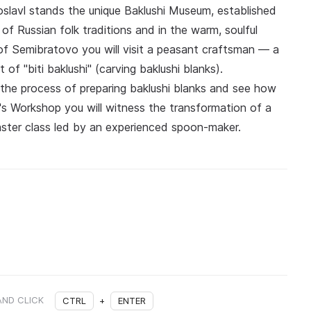
slavl stands the unique Baklushi Museum, established
d of Russian folk traditions and in the warm, soulful
 of Semibratovo you will visit a peasant craftsman — a
f "biti baklushi" (carving baklushi blanks).
the process of preparing baklushi blanks and see how
r's Workshop you will witness the transformation of a
aster class led by an experienced spoon-maker.
AND CLICK
CTRL
+
ENTER