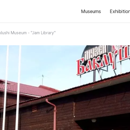
Museums
Exhibitio
klushi Museum - "Jam Library"