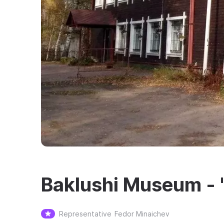
Baklushi Museum - "
Representative
Fedor Minaichev