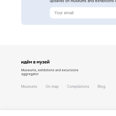
updates on museums and exhibitions in
Museums, exhibitions and excursions
aggregator
Museums
On map
Compilations
Blog