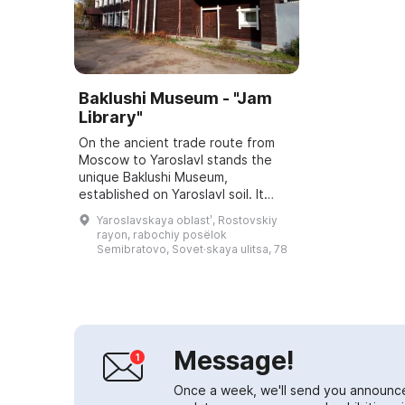
Baklushi Museum - "Jam
Library"
On the ancient trade route from
Moscow to Yaroslavl stands the
unique Baklushi Museum,
established on Yaroslavl soil. It
immerses visitors in the world of
Yaroslavskaya oblastʹ, Rostovskiy
Russian folk traditions and in the
rayon, rabochiy posëlok
warm, soul...
Semibratovo, Sovet·skaya ulitsa, 78
Message!
Once a week, we'll send you announc