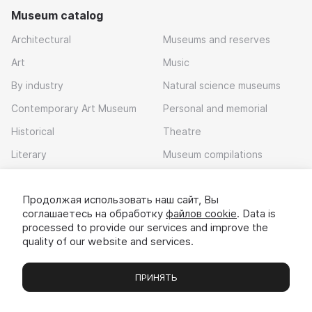
Museum catalog
Architectural
Museums and reserves
Art
Music
By industry
Natural science museums
Contemporary Art Museum
Personal and memorial
Historical
Theatre
Literary
Museum compilations
Войдите в сервис
или зарегистрируйтесь
Local history
Продолжая использовать наш сайт, Вы
Download app
После этого вам станут доступны все
соглашаетесь на обработку
файлов cookie
. Data is
возможности сервиса. Ваши данные будут
processed to provide our services and improve the
надёжно защищены.
quality of our website and services.
Войти с VK ID
ПРИНЯТЬ
Museums
Exhibitions
Chats
Вы
© 2022 - 2026 «Idem v muzei»