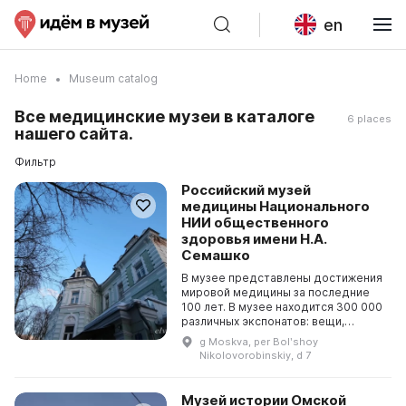
en
Home
Museum catalog
Все медицинские музеи в каталоге
6 places
нашего сайта.
Фильтр
Российский музей
медицины Национального
НИИ общественного
здоровья имени Н.А.
Семашко
В музее представлены достижения
мировой медицины за последние
100 лет. В музее находится 300 000
различных экспонатов: вещи,
документы, журналы операций,
g Moskva, per Bolʹshoy
медицинские инструменты и
Nikolovorobinskiy, d 7
оборудование изве...
Музей истории Омской