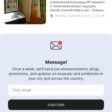
клинической больницы №1 имени Н.
А. Алексеева можно ощущать
покой, спокойствие и уют. Зеленые
газоны, извивающиеся дорожки для
Moskva, Zagorodnoye sh., 2, str. 1B
прогулок, вальяжно гуляющие грачи
между дер...
Message!
Once a week, we'll send you announcements, blogs,
promotions, and updates on museums and exhibitions in
your city and across the country.
SUBSCRIBE