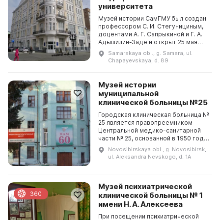
университета
Музей истории СамГМУ был создан
профессором С. И. Стегунициным,
доцентами А. Г. Сапрыкиной и Г. А.
Адышилин-Заде и открыт 25 мая
1974 г. В 2001 г. экспозиция была
Samarskaya obl., g. Samara, ul.
обновлена. На стендах музея
Chapayevskaya, d. 89
представл...
Музей истории
муниципальной
клинической больницы №25
Городская клиническая больница №
25 является правопреемником
Центральной медико-санитарной
части № 25, основанной в 1950 году
для проведения обследований,
Novosibirskaya obl., g. Novosibirsk,
лечения и реабилитации
ul. Aleksandra Nevskogo, d. 1A
работников атомной про...
Музей психиатрической
360
клинической больницы № 1
имени Н. А. Алексеева
При посещении психиатрической