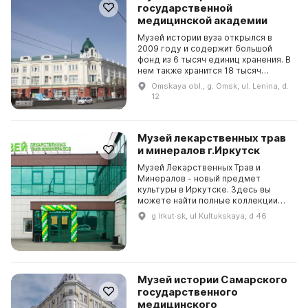
государственной
медицинской академии
Музей истории вуза открылся в
2009 году и содержит большой
фонд из 6 тысяч единиц хранения. В
нем также хранится 18 тысяч
документов, фотографий и
Omskaya obl., g. Omsk, ul. Lenina, d.
фильмов. Он является памятником
12
боевой и трудовой сла...
Музей лекарственных трав
и минералов г.Иркутск
Музей Лекарственных Трав и
Минералов - новый предмет
культуры в Иркутске. Здесь вы
можете найти полные коллекции
лекарственных трав, минеральных
g Irkut·sk, ul Kultukskaya, d 46
вод и лечебных грязей России, а
также коллекцию техноло...
Музей истории Самарского
государственного
медицинского