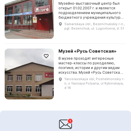
Музейно-выставочный центр был
открыт 01.02.2007 г. и является
подразделением муниципального
бюджетного учреждения культуры
Безенчукского района. Здесь
Samarskaya obl., Bezenchukskiy r-n.,
предлагается путешествие по семи
pgt. Bezenchuk, ul. Lugovtseva, d. 51
залам: «История ...
Музей «Русь Советская»
В музее проходят интересные
мастер-классы по рукоделию,
поэтике, истории и другим видам
искусства. Музей «Русь Советская»
предлагает настоящее
Yaroslavskaya obl, Poshekhonskiy r-
путешествие в прошлое, даря всем
n, s Yasnaya Polyana, ul Rybinskaya,
посетителям незабываемые...
d 18