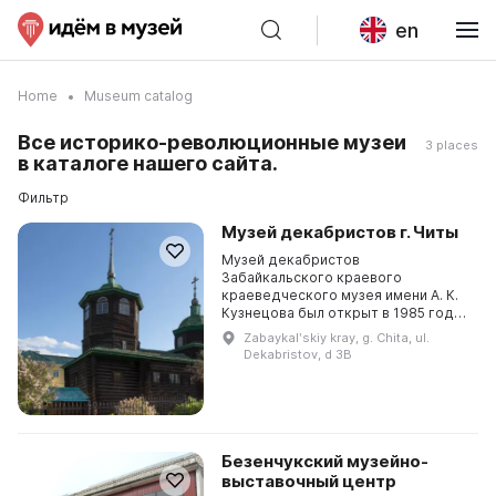
en
Home
Museum catalog
Все историко-революционные музеи
3 places
в каталоге нашего сайта.
Фильтр
Музей декабристов г. Читы
Музей декабристов
Забайкальского краевого
краеведческого музея имени А. К.
Кузнецова был открыт в 1985 году
в бывшем Старо-Читинской
Zabaykalʹskiy kray, g. Chita, ul.
Михайло-Архангельской церкви.
Dekabristov, d 3B
Здесь представлено более 870
предмето...
Безенчукский музейно-
выставочный центр