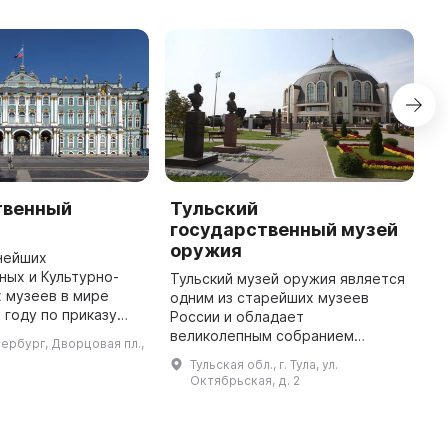
твенный
Тульский
М
государственный музей
М
оружия
в
нейших
Р
ых и Культурно-
Тульский музей оружия является
О
 музеев в мире
одним из старейших музеев
м
 году по приказу
России и обладает
к
катерины II, как
великолепным собранием
тербург, Дворцовая пл.,
и
ание. Музей был
огнестрельного и холодного
Тульская обл., г. Тула, ул.
о
осещения в 1852
оружия отечественного и
Октябрьская, д. 2
во ...
зарубежного производства. Он
позволяет проследить э ...