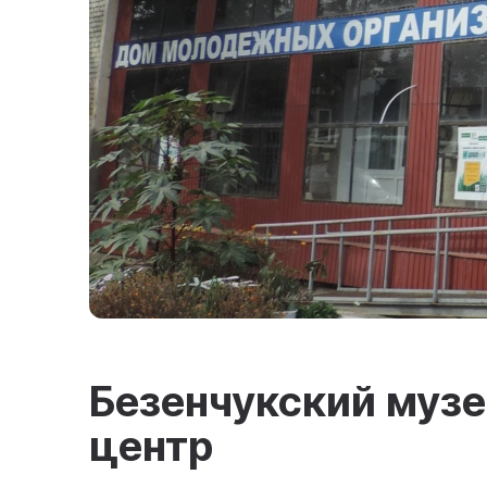
Безенчукский муз
центр