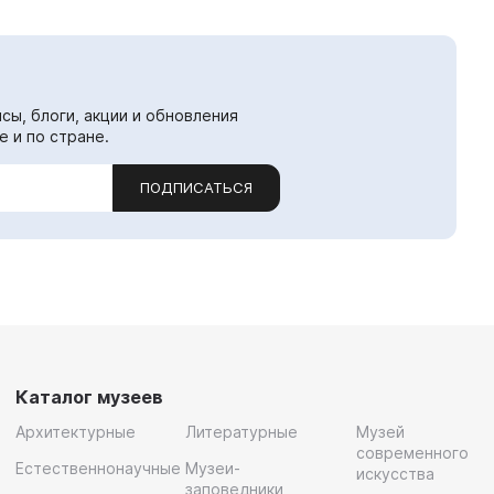
сы, блоги, акции и обновления
е и по стране.
ПОДПИСАТЬСЯ
Каталог музеев
Архитектурные
Литературные
Музей
современного
Естественнонаучные
Музеи-
искусства
заповедники