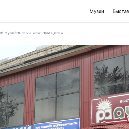
Музеи
Выстав
ий музейно-выставочный центр