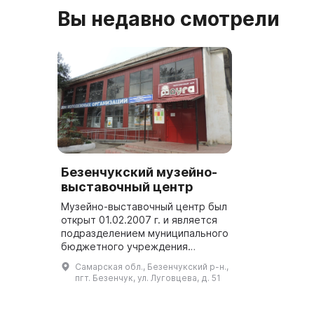
Вы недавно смотрели
Безенчукский музейно-
выставочный центр
Музейно-выставочный центр был
открыт 01.02.2007 г. и является
подразделением муниципального
бюджетного учреждения
культуры Безенчукского района.
Самарская обл., Безенчукский р-н.,
Здесь предлагается
пгт. Безенчук, ул. Луговцева, д. 51
путешествие по семи залам:
«История ...