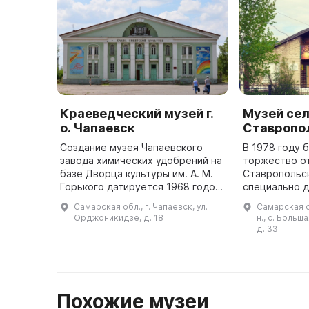
Краеведческий музей г.
Музей се
о. Чапаевск
Ставропо
Создание музея Чапаевского
В 1978 году 
завода химических удобрений на
торжество о
базе Дворца культуры им. А. М.
Ставропольск
Горького датируется 1968 годом.
специально д
Работу по организации и
построено дв
Самарская обл., г. Чапаевск, ул.
Самарская о
наполняемости музея возложили
В нем можно 
Орджоникидзе, д. 18
н., с. Больш
на работников завода: П. ...
бытом и укла
д. 33
...
Похожие музеи