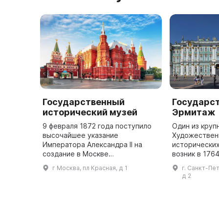
Государственный
Государс
исторический музей
Эрмитаж
9 февраля 1872 года поступило
Один из круп
высочайшее указание
Художественн
Императора Александра II на
исторических
создание в Москве
возник в 1764
Исторического музея имени
императрицы Е
г Москва, пл Красная, д 1
г. Санкт-Пе
Цесаревича Александра
частное собр
д 2
Александровича. Эта дата
открыт для п
является днем основания одного
году на Д
...