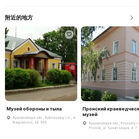
附近的地方
Музей обороны и тыла
Пронский краеведчес
музей
Ryazanskaya obl., Rybnovskiy r-n., d.
Bagramovo, zd. 555
Ryazanskaya obl., Pronskiy r-n
Pronsk, ul. Sovet·skaya, d. 7