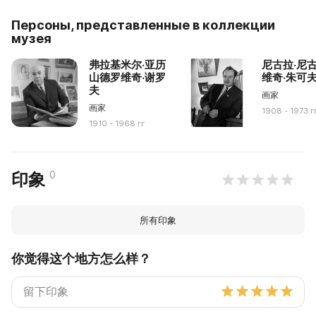
Персоны, представленные в коллекции
музея
弗拉基米尔·亚历
尼古拉·尼
山德罗维奇·谢罗
维奇·朱可
夫
画家
画家
1908 - 1973 г
1910 - 1968 гг
0
印象
所有印象
你觉得这个地方怎么样？