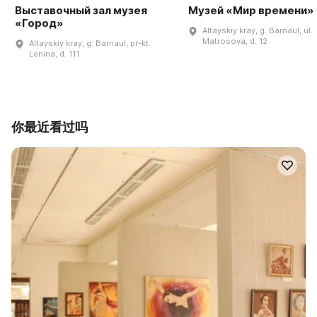
Выставочный зал музея
Музей «Мир времени»
«Город»
Altayskiy kray, g. Barnaul, ul.
Matrosova, d. 12
Altayskiy kray, g. Barnaul, pr-kt.
Lenina, d. 111
你最近看过吗