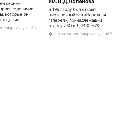
им. В.Д.Поленова
тен своими
В
 произведениями
у
В 1992 году был открыт
ы, которые он
н
выставочный зал «Народная
т с целью
э
галерея», принадлежащий
ультурного
и
отделу ИЗО и ДПИ ФГБУК
r Potapovskiy, d 8/12
сии. Признанные
к
«Государственный Российский
g Moskva, per Potapovskiy, d 16/5
ными наградами и
Дом народного творчества
премиями книжного сообще ...
имени В. Д. Поленова». Целью
его создания стало зна ...