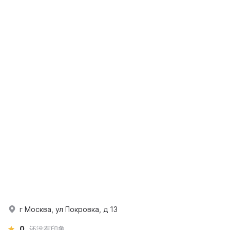
г Москва, ул Покровка, д 13
0
还没有印象