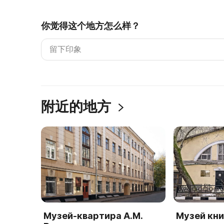
你觉得这个地方怎么样？
附近的地方
Музей-квартира А.М.
Музей кни