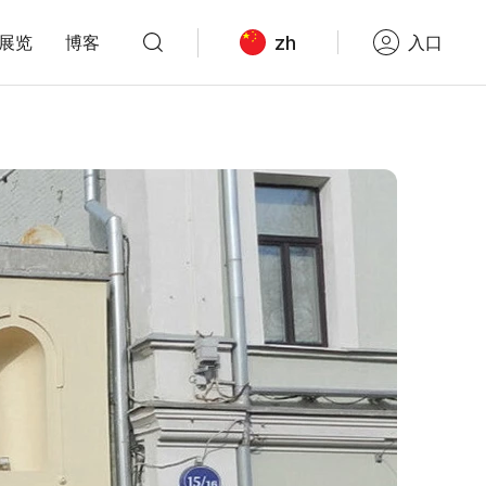
zh
展览
博客
入口