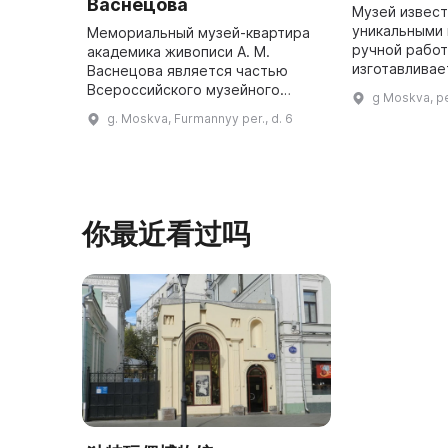
Васнецова
Музей извес
уникальными
Мемориальный музей-квартира
ручной работ
академика живописи А. М.
изготавливае
Васнецова является частью
сохранения к
Всероссийского музейного
g Moskva, pe
наследия Рос
объединения «Государственная
g. Moskva, Furmannyy per., d. 6
многочислен
Третьяковская галерея». Он
расположен в Москве, в
Фурманном переулк ...
你最近看过吗