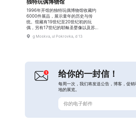
独特玩偶博物馆
1996年开馆的独特玩偶博物馆收藏约
6000件展品，展示童年的历史与传
统。馆藏有19世纪至20世纪初的玩
偶，另有17世纪的耶稣圣婴像以及苏
联时期的玩偶。这里还展出古董玩偶餐
g Moskva, ul Pokrovka, d 13
具、玩偶用具、家具，甚至完整的玩偶
屋。常设展厅陈列数百件来自不同国家
的古老玩偶，均着古董服饰，同时展出
玩偶配件、鞋靴、老照片及其他历史文
物。博物馆举办讲座、工作坊和导览，
并设有以工业革命时期著名制造商和过
给你的一封信！
去几个世纪的良好传统为主...
每周一次，我们将发送公告，博客，促销
地的展览。