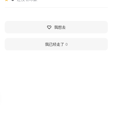
我想去
我已经走了
0
узей уникальных кукол
Book Museum