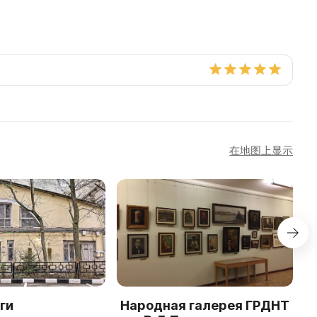
在地图上显示
ги
Народная галерея ГРДНТ
М