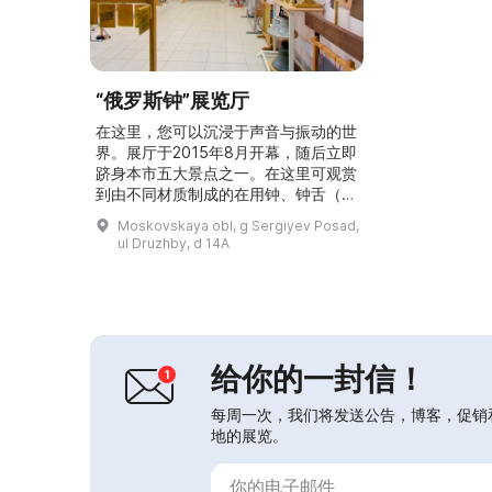
“俄罗斯钟”展览厅
在这里，您可以沉浸于声音与振动的世
界。展厅于2015年8月开幕，随后立即
跻身本市五大景点之一。在这里可观赏
到由不同材质制成的在用钟、钟舌（撞
击体）、小铃与扁平钟的收藏。您将能
Moskovskaya obl, g Sergiyev Posad,
听到木质、石质与金属钟舌的声音、郁
ul Druzhby, d 14A
金香形钟、各种乐器及俄罗斯扁平钟的
音色，以及用于治疗目的的钟。心理学
家、数学家与物理学家将帮助您深入这
一奇妙的声音世界。您可以感受“沙皇
比洛”的威力，聆听“天球音乐”与在钟
楼上演奏的旋律。“俄...
给你的一封信！
每周一次，我们将发送公告，博客，促销
地的展览。