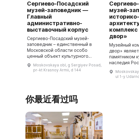
Сергиево-Посадский
Сергиево
музей-заповедник —
музей-за
Главный
историко
административно-
архитект
выставочный корпус
комплекс
двор»
Сергиево-Посадский музей-
заповедник – единственный в
Музейный ко
Московской области особо
двор» являе
ценный объект культурного
памятником к
наследия России.  Хранит
наследия Рос
Moskovskaya obl, g Sergiyev Posad,
уникальную коллекцию
культурного
pr-kt Krasnoy Armii, d 144
Moskovskaya
драгоценных вкладов русских
Он был постр
ul 1-y Udarno
государей и выдающи ...
средневеково
你最近看过吗