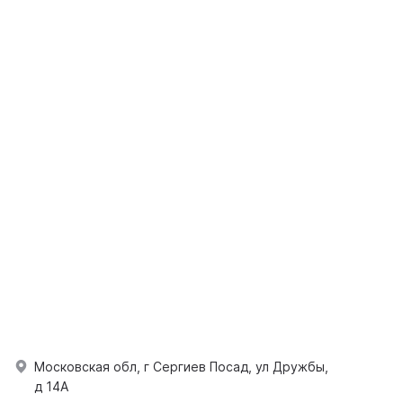
Московская обл, г Сергиев Посад, ул Дружбы,
д 14А