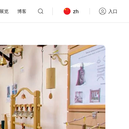
zh
展览
博客
入口