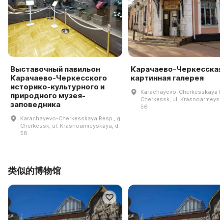
Выставочный павильон
Карачаево-Черкесска
Карачаево-Черкесского
картинная галерея
историко-культурного и
Karachayevo-Cherkesskaya R
природного музея-
Cherkessk, ul. Krasnoarmeys
заповедника
56
Karachayevo-Cherkesskaya Resp., g.
Cherkessk, ul. Krasnoarmeyskaya, d.
58
类似的博物馆