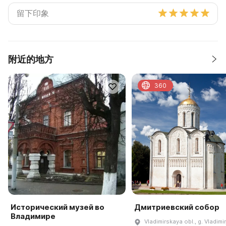
附近的地方
360
Исторический музей во
Дмитриевский собор
Владимире
Vladimirskaya obl., g. Vladimir,