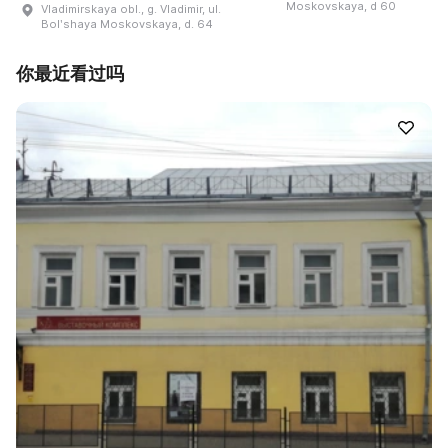
Moskovskaya, d 60
Vladimirskaya obl., g. Vladimir, ul.
Bolʹshaya Moskovskaya, d. 64
你最近看过吗