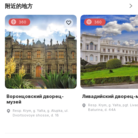
附近的地方
360
360
Воронцовский дворец-
Ливадийский дворец-
музей
Resp. Krym, g. Yalta, pgt. Livad
Baturina, d. 44A
Resp. Krym, g. Yalta, g. Alupka, ul.
Dvortsovoye shosse, d. 18