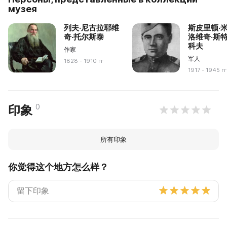
музея
列夫·尼古拉耶维
斯皮里顿·
奇·托尔斯泰
洛维奇·斯
科夫
作家
军人
1828 - 1910 гг
1917 - 1945 гг
0
印象
所有印象
你觉得这个地方怎么样？