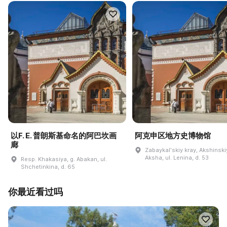
以F. E. 普朗斯基命名的阿巴坎画
阿克申区地方史博物馆
廊
Zabaykalʹskiy kray, Akshinskiy
Aksha, ul. Lenina, d. 53
Resp. Khakasiya, g. Abakan, ul.
Shchetinkina, d. 65
你最近看过吗