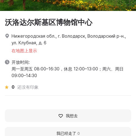
沃洛达尔斯基区博物馆中心
Нижегородская обл., г. Володарск, Володарский р-н.,
ул. Клубная, д. 6
在地图上显示
开放时间:
周一至周五 08:00–16:30，休息 12:00–13:00；周六、周日
09:00–14:30
0
还没有印象
我想去
我已经走了
0