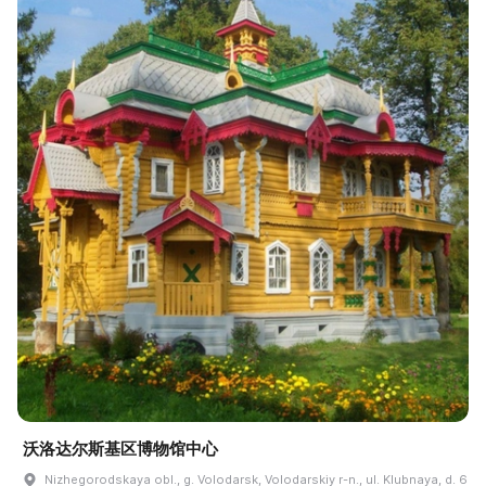
沃洛达尔斯基区博物馆中心
Nizhegorodskaya obl., g. Volodarsk, Volodarskiy r-n., ul. Klubnaya, d. 6