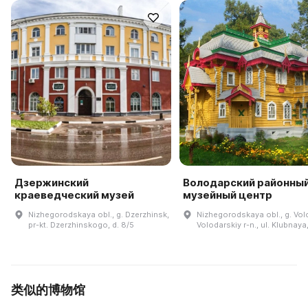
Дзержинский
Володарский районны
краеведческий музей
музейный центр
Nizhegorodskaya obl., g. Dzerzhinsk,
Nizhegorodskaya obl., g. Vol
pr-kt. Dzerzhinskogo, d. 8/5
Volodarskiy r-n., ul. Klubnaya,
类似的博物馆