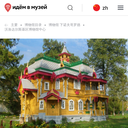
zh
主要
博物馆目录
博物馆 下诺夫哥罗德
沃洛达尔斯基区博物馆中心