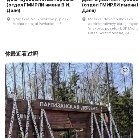
(отдел ГМИРЛИ имени В.И.
(отдел ГМИРЛИ имени В
Даля)
Даля)
g Moskva, Vnukovskoye p, p dsk
Moskva, Novomoskovskiy
Michurinets, ul Pavlenko, d 3
administrativnyy okrug, rayo
Vnukovo, posëlok DSK Michu
ulitsa Serafimovicha, 3A
你最近看过吗