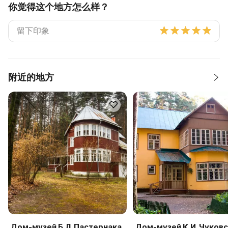
你觉得这个地方怎么样？
附近的地方
Дом-музей Б.Л. Пастернака
Дом-музей К.И. Чуков