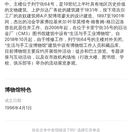
中。主楼位于列宁街64号，是19世纪上半叶具有地区历史价值
的文物建筑。上萨尔达厂务处的建筑建于1831年，按下塔吉尔
工厂的农奴建筑师A.P.契博塔廖夫的设计建造。1897至1901年
间，杰出的冶金学家弗拉基米尔·叶菲莫维奇·格鲁姆-格日迈洛
曾在此居住并工作。自2006年起，在位于卡里宁街35号的旧冶
金厂（СМЗ）图书馆建筑中设有“生活与手工业博物馆”。自
2018年10月起，由于维修工作，列宁街64号的主楼对外关闭。
“生活与手工业博物馆”建筑中设有博物馆工作人员和藏品库。
目前博物馆主要应约开展馆外活动：徒步和巴士游览、专题讲
座与互动活动，以及在市政机构场地（行政大楼、图书馆、学
校、俱乐部等）举办的流动展览参观。
博物馆特色
成立日期
1996年4月1日
你在文本中发现错误了吗? 选择它并单击