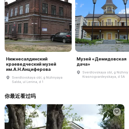
Нижнесалдинский
Музей «Демидовская
краеведческий музей
дача»
им.А.Н.Анциферова
Sverdlovskaya obl, g Nizhniy T
Krasnogvardeyskaya, d 5A
Sverdlovskaya obl, g Nizhnyaya
Salda, ul Lenina, d 1
你最近看过吗