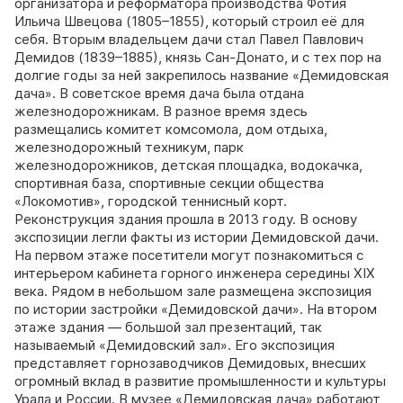
организатора и реформатора производства Фотия
Ильича Швецова (1805–1855), который строил её для
себя. Вторым владельцем дачи стал Павел Павлович
Демидов (1839–1885), князь Сан-Донато, и с тех пор на
долгие годы за ней закрепилось название «Демидовская
дача». В советское время дача была отдана
железнодорожникам. В разное время здесь
размещались комитет комсомола, дом отдыха,
железнодорожный техникум, парк
железнодорожников, детская площадка, водокачка,
спортивная база, спортивные секции общества
«Локомотив», городской теннисный корт.
Реконструкция здания прошла в 2013 году. В основу
экспозиции легли факты из истории Демидовской дачи.
На первом этаже посетители могут познакомиться с
интерьером кабинета горного инженера середины XIX
века. Рядом в небольшом зале размещена экспозиция
по истории застройки «Демидовской дачи». На втором
этаже здания — большой зал презентаций, так
называемый «Демидовский зал». Его экспозиция
представляет горнозаводчиков Демидовых, внесших
огромный вклад в развитие промышленности и культуры
Урала и России. В музее «Демидовская дача» работают