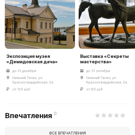
Экспозиция музея
Выставка «Секреты
«Демидовская дача»
мастерства»
до 31 декабря
до 31 октября
Нижний Тагил, ул.
Нижний Тагил, ул.
Красногвардейская, 5а
Красногвардейская, 5а
от 120 руб
от 80 руб
0
Впечатления
ВСЕ ВПЕЧАТЛЕНИЯ