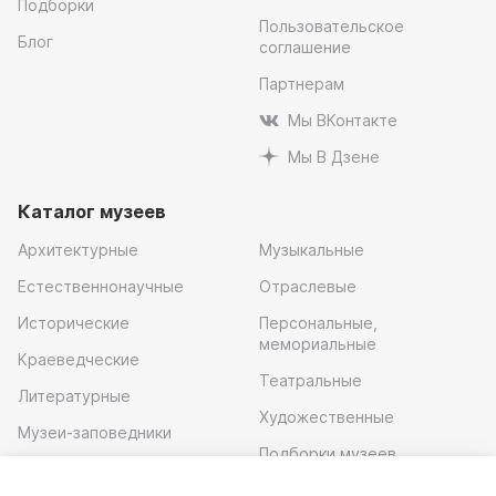
Подборки
Пользовательское
Блог
соглашение
Партнерам
Мы ВКонтакте
Мы В Дзене
Каталог музеев
Архитектурные
Музыкальные
Естественнонаучные
Отраслевые
Исторические
Персональные,
мемориальные
Краеведческие
Театральные
Литературные
Художественные
Музеи-заповедники
Подборки музеев
Музей современного
искусства