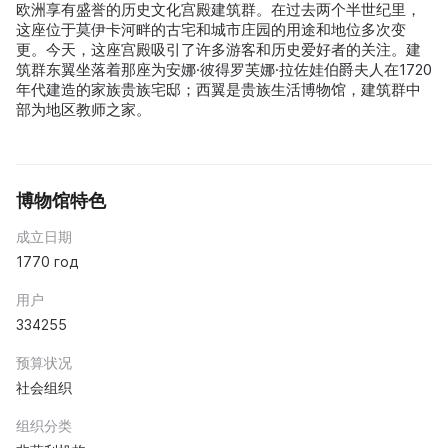
欧洲享有盛誉的历史文化宫殿建筑群。在过去两个半世纪里，
这座位于莫伊卡河畔的古宅和城市庄园的用途和地位多次变
更。今天，这座宫殿吸引了许多游客和历史爱好者的关注。建
筑群东翼坐落着那座为安娜·彼得罗芙娜·拉佐娃伯爵夫人在1720
年代建造的家族贵族宅邸；西翼是贵族生活博物馆，建筑群中
部为地区教师之家。
博物馆特色
成立日期
1770 год
用户
334255
预算状况
社会组织
组织分类