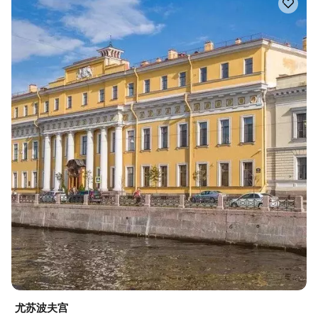
尤苏波夫宫