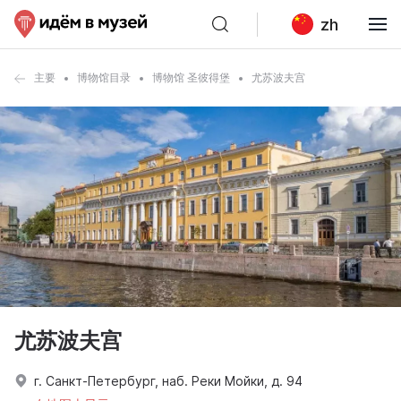
zh
主要
博物馆目录
博物馆 圣彼得堡
尤苏波夫宫
尤苏波夫宫
г. Санкт-Петербург, наб. Реки Мойки, д. 94