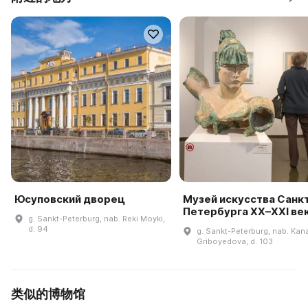
Юсуповский дворец
Музей искусства Санк
Петербурга XX–XXI ве
g. Sankt-Peterburg, nab. Reki Moyki,
d. 94
g. Sankt-Peterburg, nab. Kan
Griboyedova, d. 103
类似的博物馆