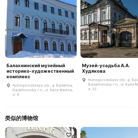
Балахнинский музейный
Музей-усадьба А.А.
историко-художественный
Худякова
комплекс
Nizhegorodskaya obl., g. Bal
Balakhninskiy r-n., ul. Karla 
Nizhegorodskaya obl., g. Balakhna,
d. 32
Balakhninskiy r-n., ul. Karla Marksa,
d. 4
类似的博物馆