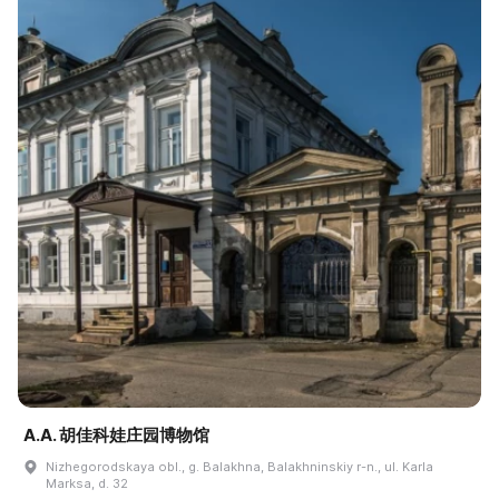
A.A. 胡佳科娃庄园博物馆
Nizhegorodskaya obl., g. Balakhna, Balakhninskiy r-n., ul. Karla
Marksa, d. 32