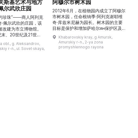
夫斯基艺术与地方
阿穆尔市树木园
佩尔武欣庄园
2012年6月，在植物园内成立了阿穆尔
市树木园，任命根纳季·阿列克谢耶维
的珍珠”——商人阿列克
奇·库兹米尼赫为园长。树木园的主要
世
奇·佩尔武欣的庄园，该
目标是保护和增加萨哈尔ян保护区及
年被改建为市立博物馆。
红豆杉林的植被，并创建远东地区稀有
纪末、20世纪及21世纪
Khabarovskiy kray, g Amursk,
和药用植物及露地栽培植物的种植区。
艺美术大师的作品，有助
Amurskiy r-n., 2-ya zona
a obl., g. Aleksandrov,
树木园尤其以其收集的列入红色名录的
1
德罗夫地区的艺术创作。
promyshlennogo rayona
kiy r-n., ul. Sovet·skaya,
远东植物而自豪（尖叶红豆杉、
建
时展览与常设展览，同时
Microbiota属、萨金特杜松、馨香卫
1
剧化的导览，以及面向成
矛、施里彭巴赫杜鹃）。树木园的设立
后
作坊。还可为亚历山德罗
旨在保护远东珍贵和受保护的植物，开
中小学机构预约外出博物
展科学研究，进行审美 ...