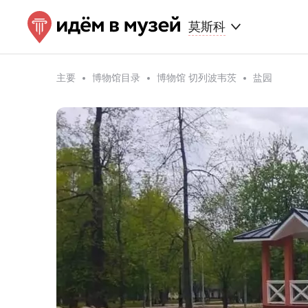
莫斯科
主要
博物馆目录
博物馆 切列波韦茨
盐园