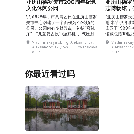
亚历山德罗夫市200周年纪念
亚历山德罗
文化休闲公园
志博物馆，
\r\n1928年，市共青团员在亚历山德罗
“亚历山德罗夫
夫市中心创建了一个面积为7.2公顷的
谢·米哈伊洛维
公园。公园内有多处景点，包括“弯镜
庄园于1989
厅”、“儿童复古投币游戏机”、气压射
馆藏包括19世
击场、“儿童之城”游乐区、户外健身器
初艺术家与工
Vladimirskaya obl., g. Aleksandrov,
Vladimirskay
材“Воркаут”、免费儿童游乐设施、游
于了解亚历山
Aleksandrovskiy r-n., ul. Sovet·skaya,
Aleksandrovs
乐项目“Веломобиль”、充气蹦床“吉
博物馆举办临
d. 12
d. 16
普”。2019年，作为“城市环境塑造”项
提供传统与戏
目的一部分，公园进行了部分整治：新
人和儿童的工
舞台建成，新的观景平台和中央林荫大
夫区的学前和
你最近看过吗
道得到完善，并安装了视 ...
馆课程。 ...