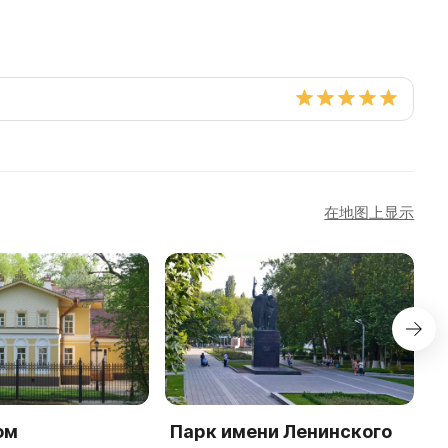
在地图上显示
ом
Парк имени Ленинского
М