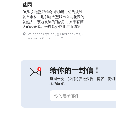
盐园
伊凡·安德烈耶维奇·米柳廷，切列波维
茨市市长，是创建大型城市公共花园的
发起人。该地被称为“盐镇”，原来有商
人的盐仓库。米柳廷委托亚历山德罗夫
技术学校的制图教师尼古拉·伊万诺维
Vologodskaya obl, g Cherepovets, ul
奇·别尔尼克以古典规整的风格划分并
Maksima Gorʹkogo, d 2
规划公园。公园用地由市政管理机构以
及米柳廷本人购得，因此长期被称为
“米柳廷花园”。1892年建成了“人民之
家”，举办各种活动。公园于1897年正
式开放。2020年，公园在俄罗斯建设
部（Минс...
给你的一封信！
每周一次，我们将发送公告，博客，促销
地的展览。