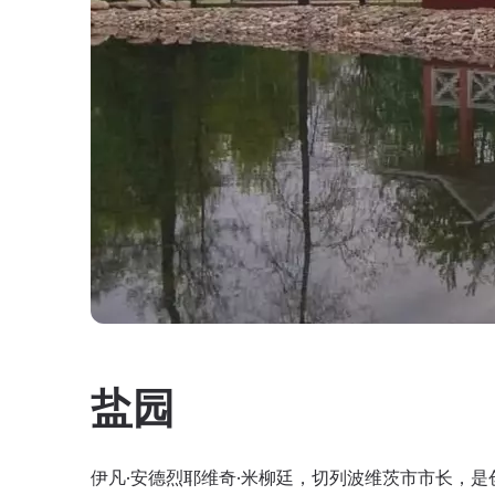
盐园
伊凡·安德烈耶维奇·米柳廷，切列波维茨市市长，是