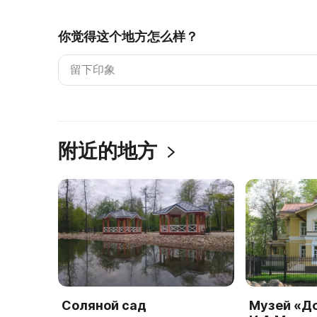
你觉得这个地方怎么样？
附近的地方
Соляной сад
Музей «Д