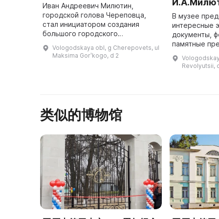
И.А.Милю
Иван Андреевич Милютин,
городской голова Череповца,
В музее пре
стал инициатором создания
интересные э
большого городского
документы, ф
общественного сада. На
памятные пр
Vologodskaya obl, g Cherepovets, ul
территории этого места,
принадлежав
Maksima Gorʹkogo, d 2
Vologodskaya
известного как «Соляной
Музей Ивана
Revolyutsii, 
городок», находились
Милютина бе
купцовские ...
память о за
类似的博物馆