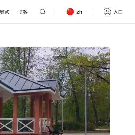
zh
展览
博客
入口