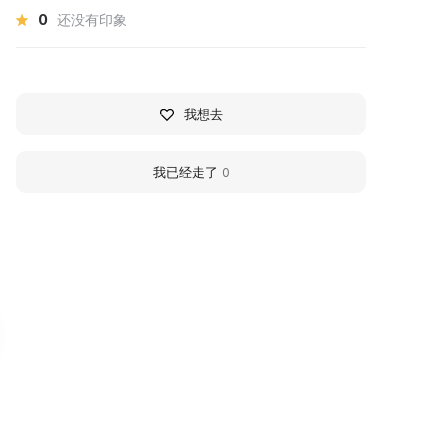
0
还没有印象
我想去
我已经走了
0
узей археологии
Archaeological Muse