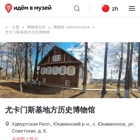
zh
主要
博物馆目录
博物馆 Ukamenskoe
尤卡门斯基地方历史博物馆
尤卡门斯基地方历史博物馆
Удмуртская Респ., Юкаменский р-н., с. Юкаменское, ул.
Советская, д. 6.
在地图上显示