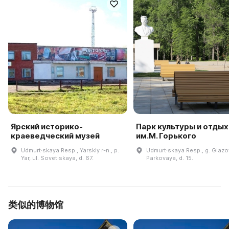
Ярский историко-
Парк культуры и отдых
краеведческий музей
им.М. Горького
Udmurt·skaya Resp., Yarskiy r-n., p.
Udmurt·skaya Resp., g. Glazov
Yar, ul. Sovet·skaya, d. 67.
Parkovaya, d. 15.
类似的博物馆