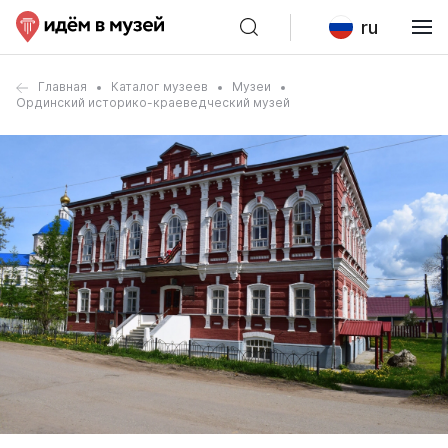
ru
Главная
Каталог музеев
Музеи
Ординский историко-краеведческий музей