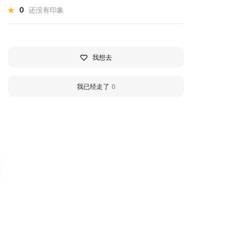
0
还没有印象
我想去
我已经走了
0
артинная галерея
F.V. Sychkov Art Galle