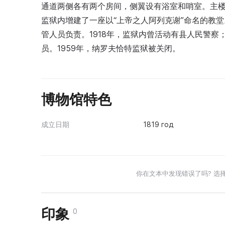
通道两侧各有两个房间，侧翼设有浴室和哨室。主楼
监狱内增建了一座以“上帝之人阿列克谢”命名的教
管人员负责。1918年，监狱内曾活动有县人民警察
员。1959年，纳罗夫恰特监狱被关闭。
博物馆特色
成立日期
1819 год
你在文本中发现错误了吗? 选
印象
0