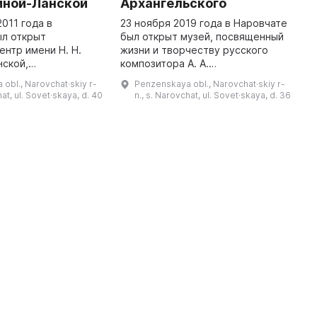
иной-Ланской
Архангельского
и
2011 года в
23 ноября 2019 года в Наровчате
К
ыл открыт
был открыт музей, посвященный
С
ентр имени Н. Н.
жизни и творчеству русского
г
нской,
композитора А. А.
н
ый на площади
Архангельского, родившегося 11
и
obl., Narovchat·skiy r-
Penzenskaya obl., Narovchat·skiy r-
 бывшем Путевом
октября 1846 года в селе Старое
Н
hat, ul. Sovet·skaya, d. 40
n., s. Narovchat, ul. Sovet·skaya, d. 36
ика И. А. Арапова,
Тезиково. В музей входят мебе ...
вы
являющемся примером дерев ...