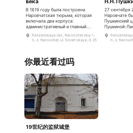
века
Н.Н. Пушк
В 1819 году была построена
27 сентября 
Наровчатская тюрьма, которая
Наровчате б
включала два корпуса:
Пушкинский ц
административный и главный.
Пушкиной-Ла
Административный корпус
расположенн
Penzenskaya obl., Narovchat·skiy r-
Penzenskaya 
состоит из трех частей, в
Советской в
n., s. Narovchat, ul. Sovet·skaya, d. 25
n., s. Narovc
центральной части которого
дворце помещ
есть сквозной про ...
你最近看过吗
19世纪的监狱城堡