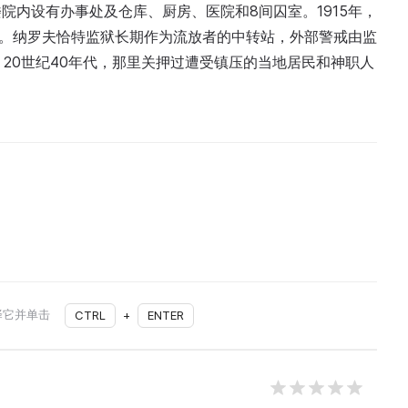
院内设有办事处及仓库、厨房、医院和8间囚室。1915年，
堂。纳罗夫恰特监狱长期作为流放者的中转站，外部警戒由监
；20世纪40年代，那里关押过遭受镇压的当地居民和神职人
择它并单击
CTRL
+
ENTER