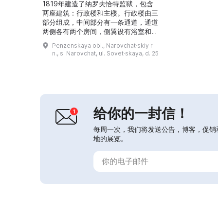
1819年建造了纳罗夫恰特监狱，包含
两座建筑：行政楼和主楼。行政楼由三
部分组成，中间部分有一条通道，通道
两侧各有两个房间，侧翼设有浴室和哨
室。主楼院内设有办事处及仓库、厨
Penzenskaya obl., Narovchat·skiy r-
房、医院和8间囚室。1915年，监狱内
n., s. Narovchat, ul. Sovet·skaya, d. 25
增建了一座以“上帝之人阿列克谢”命名
的教堂。纳罗夫恰特监狱长期作为流放
者的中转站，外部警戒由监管人员负
责。1918年，监狱内曾活动有县人民
警察；20世纪40年代，那里关押过遭
受镇压的当地居民和...
给你的一封信！
每周一次，我们将发送公告，博客，促销
地的展览。