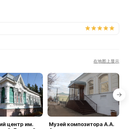
在地图上显示
й центр им.
Музей композитора А.А.
К