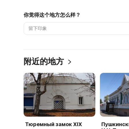
你觉得这个地方怎么样？
附近的地方
Тюремный замок XIX
Пушкински