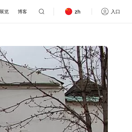
zh
展览
博客
入口