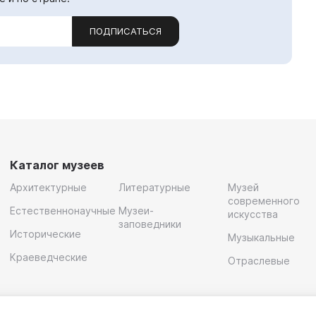
ПОДПИСАТЬСЯ
Каталог музеев
Архитектурные
Литературные
Музей
современного
Естественнонаучные
Музеи-
искусства
заповедники
Исторические
Музыкальные
Краеведческие
Отраслевые