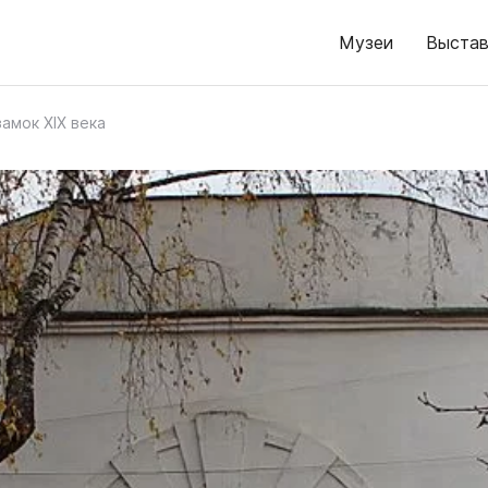
Музеи
Выстав
амок XIX века