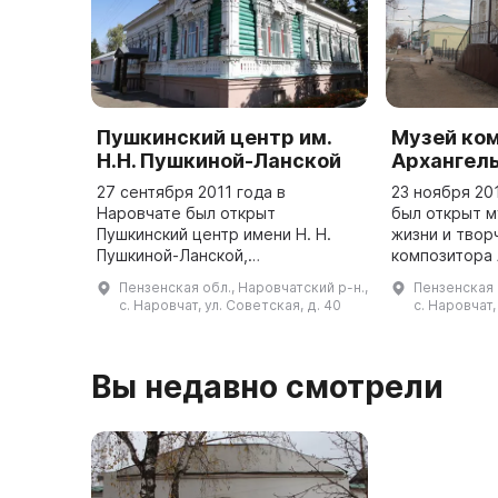
Пушкинский центр им.
Музей ком
Н.Н. Пушкиной-Ланской
Архангел
27 сентября 2011 года в
23 ноября 20
Наровчате был открыт
был открыт м
Пушкинский центр имени Н. Н.
жизни и твор
Пушкиной-Ланской,
композитора А
расположенный на площади
Архангельско
Пензенская обл., Наровчатский р-н.,
Пензенская 
Советской в бывшем Путевом
октября 1846
с. Наровчат, ул. Советская, д. 40
с. Наровчат,
дворце помещика И. А. Арапова,
являющемся примером дерев ...
Вы недавно смотрели