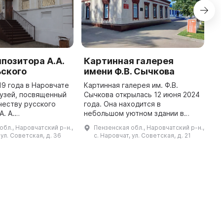
позитора А.А.
Картинная галерея
F
ьского
имени Ф.В. Сычкова
T
o
19 года в Наровчате
Картинная галерея им. Ф.В.
lo
узей, посвященный
Сычкова открылась 12 июня 2024
t
честву русского
года. Она находится в
N
. А.
небольшом уютном здании в
го, родившегося 11
историческом центре села
обл., Наровчатский р-н.,
Пензенская обл., Наровчатский р-н.,
 года в селе Старое
Наровчат. Галерея имеет 3
 ул. Советская, д. 36
с. Наровчат, ул. Советская, д. 21
Тезиково. В музей входят мебе ...
выставочных зала. В первом зале
находятс ...