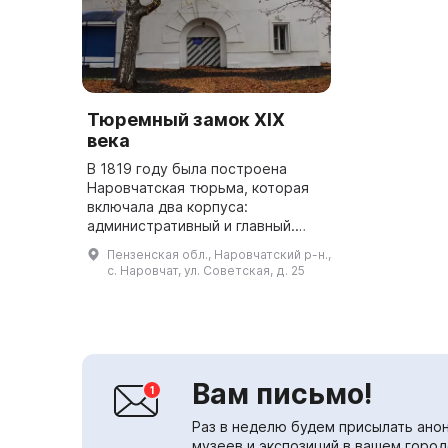
Тюремный замок XIX
века
В 1819 году была построена
Наровчатская тюрьма, которая
включала два корпуса:
административный и главный.
Административный корпус
Пензенская обл., Наровчатский р-н.,
состоит из трех частей, в
с. Наровчат, ул. Советская, д. 25
центральной части которого
есть сквозной про...
Вам письмо!
Раз в неделю будем присылать анон
музеев и экспозиций в вашем город