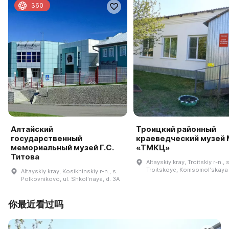
360
Алтайский
Троицкий районный
государственный
краеведческий музей
мемориальный музей Г.С.
«ТМКЦ»
Титова
Altayskiy kray, Troitskiy r-n., s
Troitskoye, Komsomolʹskaya
Altayskiy kray, Kosikhinskiy r-n., s.
Polkovnikovo, ul. Shkolʹnaya, d. 3A
你最近看过吗