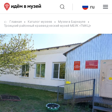
ru
Главная
Каталог музеев
Музеи в Барнауле
Троицкий районный краеведческий музей МБУК «ТМКЦ»