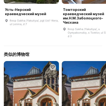
Усть-Нерский
Томторский
краеведческий музей
краеведческий музей
им.Н.М.Заболоцкого-
Resp Sakha /Yakutiya/, pgt Ustʹ-Nera,
Чисхана
ul Lenina, d 7
Resp Sakha /Yakutiya/, u
Oymyakonskiy, s Tomtor, ul S
d 3
类似的博物馆