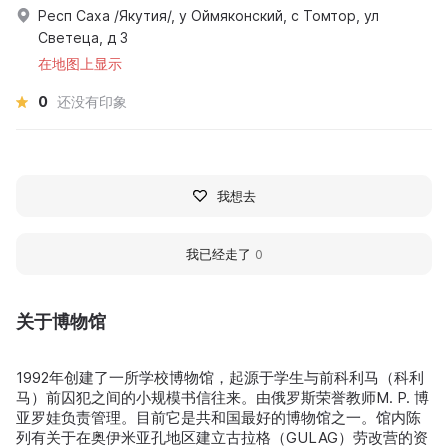
Респ Саха /Якутия/, у Оймяконский, с Томтор, ул
Светеца, д 3
在地图上显示
0
还没有印象
我想去
我已经走了
0
关于博物馆
1992年创建了一所学校博物馆，起源于学生与前科利马（科利
马）前囚犯之间的小规模书信往来。由俄罗斯荣誉教师M. P. 博
亚罗娃负责管理。目前它是共和国最好的博物馆之一。馆内陈
列有关于在奥伊米亚孔地区建立古拉格（GULAG）劳改营的资