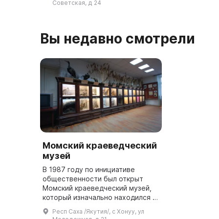
стал М. А. Шолохов. В музее
Советская, д 24
насчитывает ...
Вы недавно смотрели
Момский краеведческий
музей
В 1987 году по инициативе
общественности был открыт
Момский краеведческий музей,
который изначально находился в
здании Момской Никольской
Респ Саха /Якутия/, с Хонуу, ул
церкви (1851 г.), а в 2000 году