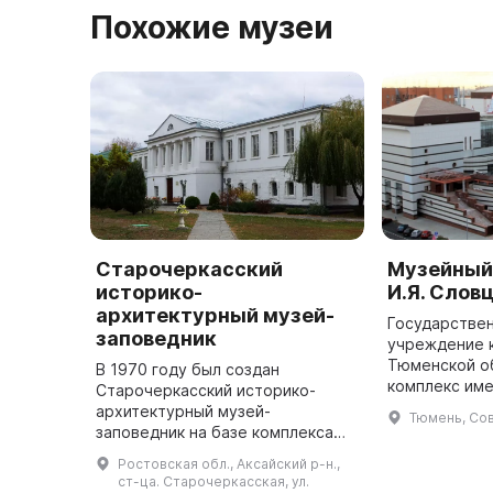
Похожие музеи
Старочеркасский
Музейный
историко-
И.Я. Слов
архитектурный музей-
Государстве
заповедник
учреждение 
Тюменской о
В 1970 году был создан
комплекс име
Старочеркасский историко-
Яковлевича С
архитектурный музей-
Тюмень, Сов
свою историю
заповедник на базе комплекса
принадлежит
памятников архитектуры нижнего
Ростовская обл., Аксайский р-н.,
Дона XVII-XIX веков. Инициатором
ст-ца. Старочеркасская, ул.