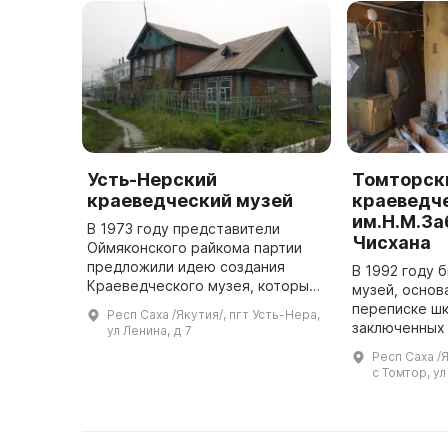
Усть-Нерский
Томторск
краеведческий музей
краеведч
им.Н.М.За
В 1973 году представители
Чисхана
Оймяконского райкома партии
предложили идею создания
В 1992 году 
Краеведческого музея, который
музей, основ
изначально предназначался для
переписке ш
Респ Саха /Якутия/, пгт Усть-Нера,
посещения коммунистов,
заключенных
ул Ленина, д 7
приезжающих на семинары в
руководится
Респ Саха /
Усть-Неру. О ...
учителем Рос
с Томтор, ул