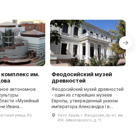
 комплекс им.
Феодосийский музей
Х
цова
древностей
н
к
нное автономное
Феодосийский музей древностей
и
культуры
- один из старейших музеев
бласти «Музейный
Европы, утвержденный указом
М
ни Ивана
императора Александра I в
Н
ловцова» считает
ноябре 1810 года и открытый в
н
етская улица, 63
Респ. Крым, г. Феодосия, пр-кт. им
 с 1879 года. Оно
мае 1811 года. Основу музейного
э
И.К. Айвазовского, д. 11
 к старейшим
собрания составила коллекци ...
в
музеям Сибири. Все на ...
п