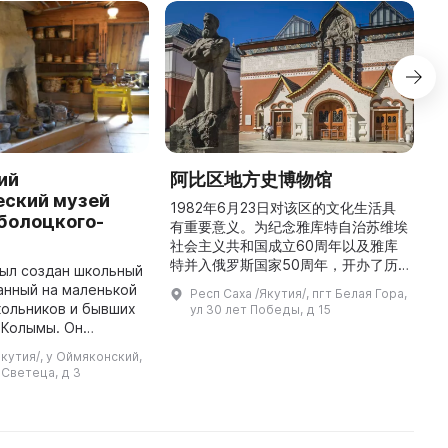
ий
阿比区地方史博物馆
M
еский музей
M
1982年6月23日对该区的文化生活具
болоцкого-
有重要意义。为纪念雅库特自治苏维埃
In
社会主义共和国成立60周年以及雅库
p
特并入俄罗斯国家50周年，开办了历
M
был создан школьный
史与地方志博物馆，该馆是以叶梅连·
or
анный на маленькой
Респ Саха /Якутия/, пгт Белая Гора,
雅罗斯拉夫斯基命名的雅库特国立联
t
кольников и бывших
ул 30 лет Победы, д 15
合“北方民族历史与文化”博物馆的分
(
 Колымы. Он
馆。这对该区来说是件大事。 ...
...
 заслуженным
Якутия/, у Оймяконский,
сии М. П. Бояровой.
 Светеца, д 3
В настоящее время он являетс ...