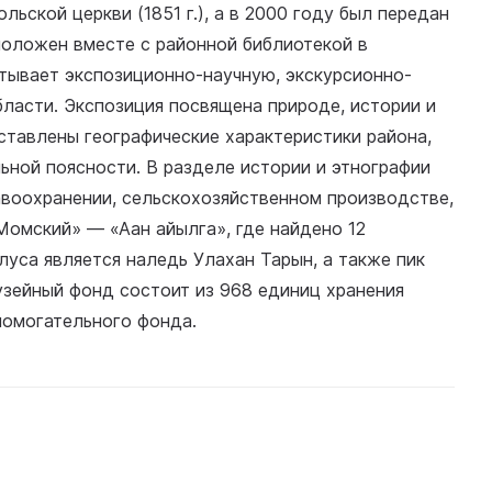
ьской церкви (1851 г.), а в 2000 году был передан
положен вместе с районной библиотекой в
атывает экспозиционно-научную, экскурсионно-
ласти. Экспозиция посвящена природе, истории и
ставлены географические характеристики района,
льной поясности. В разделе истории и этнографии
равоохранении, сельскохозяйственном производстве,
Момский» — «Аан айылга», где найдено 12
уса является наледь Улахан Тарын, а также пик
узейный фонд состоит из 968 единиц хранения
помогательного фонда.