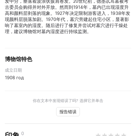
发中分，垂落着波浪状披肩卷发。20世纪初，德墨忒耳墓被考
古委员会购得并对外开放。然而到1914年，墓内已出现湿度升
高和颜料层剥落的现象。1927年决定限制游客进入，1938年发
现颜料层脱落加剧。1970年代，墓穴旁建起住宅小区，显著影
响了墓室内的湿度。随后进行了修复并尝试对墓穴进行干燥处
理，建议博物馆对墓内湿度进行持续监测。
博物馆特色
成立日期
1908 год
你在文本中发现错误了吗? 选择它并单击
报告错误
0
印象