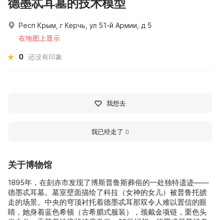
德墨忒耳墓的技术模型
Респ Крым, г Керчь, ул 51-й Армии, д 5
在地图上显示
0
还没有印象
我想去
我已经走了
0
关于博物馆
1895年，在刻赤市发现了博斯普鲁斯葬俗的一处独特遗迹——
德墨忒耳墓。墓室壁面描绘了科拉（女神的女儿）被普鲁托掳
走的场景。中央的穹顶衬托着德墨忒耳那双令人难以置信的眼
睛，她身着蓝色希顿（古希腊式服装），颈戴金项链，栗色头