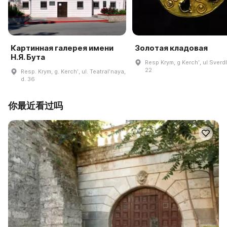
Картинная галерея имени
Золотая кладовая
Н.Я. Бута
Resp Krym, g Kerchʹ, ul Sverd
22
Resp. Krym, g. Kerchʹ, ul. Teatralʹnaya,
d. 36
你最近看过吗