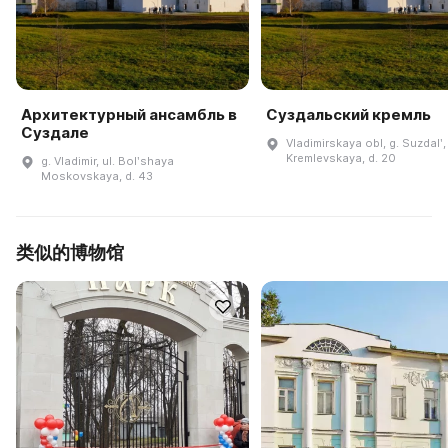
Архитектурный ансамбль в
Суздальский кремль
Суздале
Vladimirskaya obl, g. Suzdalʹ, 
Kremlevskaya, d. 20
g. Vladimir, ul. Bolʹshaya
Moskovskaya, d. 43
类似的博物馆