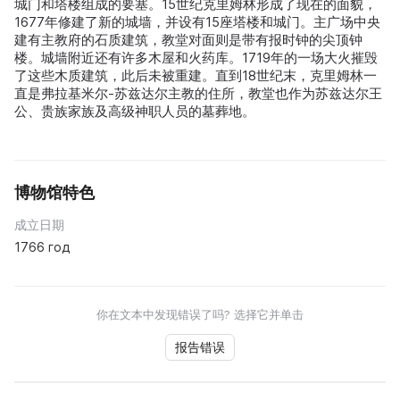
城门和塔楼组成的要塞。15世纪克里姆林形成了现在的面貌，
1677年修建了新的城墙，并设有15座塔楼和城门。主广场中央
建有主教府的石质建筑，教堂对面则是带有报时钟的尖顶钟
楼。城墙附近还有许多木屋和火药库。1719年的一场大火摧毁
了这些木质建筑，此后未被重建。直到18世纪末，克里姆林一
直是弗拉基米尔-苏兹达尔主教的住所，教堂也作为苏兹达尔王
公、贵族家族及高级神职人员的墓葬地。
博物馆特色
成立日期
1766 год
你在文本中发现错误了吗? 选择它并单击
报告错误