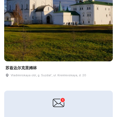
苏兹达尔克里姆林
Vladimirskaya obl, g. Suzdalʹ, ul. Kremlevskaya, d. 20