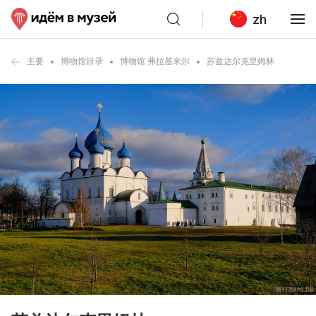
zh
主要
博物馆目录
博物馆 弗拉基米尔
苏兹达尔克里姆林