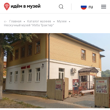
ru
Главная
Каталог музеев
Музеи
Нескучный музей "Изба Трактир"