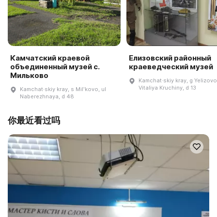
Камчатский краевой
Елизовский районный
объединенный музей с.
краеведческий музей
Мильково
Kamchat·skiy kray, g Yelizovo,
Vitaliya Kruchiny, d 13
Kamchat·skiy kray, s Milʹkovo, ul
Naberezhnaya, d 48
你最近看过吗