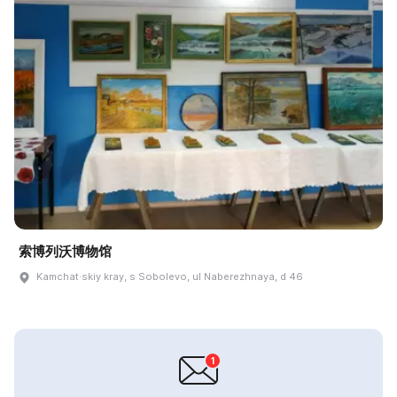
索博列沃博物馆
Kamchat·skiy kray, s Sobolevo, ul Naberezhnaya, d 46