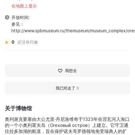
在地图上显示
开放时间:
参见：
http://www.spbmuseum.ru/themuseum/museum_complex/ores
0
还没有印象
我想去
我已经走了
0
关于博物馆
奥列谢克要塞由大公尤里·丹尼洛维奇于1323年在涅瓦河入海口
的一个小奥列霍夫岛（Orеховый остров）上建立。它守卫通
往拉多加湖的航道，旨在保护诺夫哥罗德领地免受瑞典人的扩