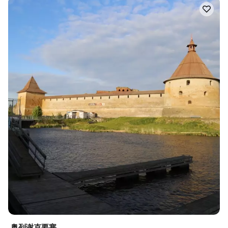
奥列谢克要塞