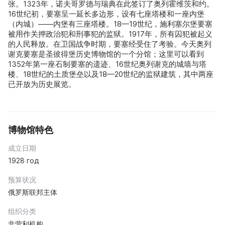
张。1323年，诺夫哥罗德与瑞典在此签订了奥列霍维茨和约。
16世纪初，要塞呈一延长多边形，设有七座塔楼和一座内堡
（内城）——内堡有三座塔楼。18—19世纪，施利塞尔堡要塞
被用作关押政治犯和刑事犯的监狱。1917年，所有囚犯被起义
的人民释放。在卫国战争时期，要塞经受住了考验。今天奥列
谢克要塞是圣彼得堡历史博物馆的一个分馆；这里可以看到
1352年第一座石制要塞的遗迹、16世纪奥列谢克的城墙与塔
楼、18世纪的土质堡垒以及18—20世纪的监狱建筑，其中两座
已开放为历史展览。
博物馆特色
成立日期
1928 год
预算状况
俄罗斯联邦主体
组织分类
非营利机构