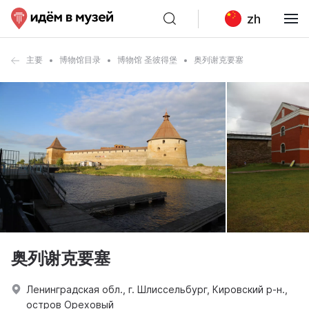
zh
主要
博物馆目录
博物馆 圣彼得堡
奥列谢克要塞
奥列谢克要塞
Ленинградская обл., г. Шлиссельбург, Кировский р-н.,
остров Ореховый