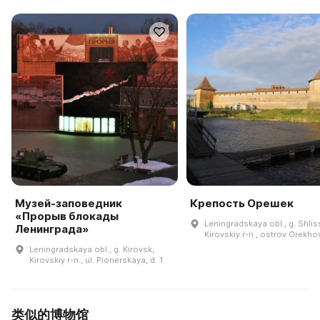
Музей-заповедник
Крепость Орешек
«Прорыв блокады
Leningradskaya obl., g. Shlis
Ленинграда»
Kirovskiy r-n., ostrov Orekho
Leningradskaya obl., g. Kirovsk,
Kirovskiy r-n., ul. Pionerskaya, d. 1
类似的博物馆