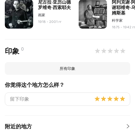
尼古拉·亚历山德
阿列克谢·
罗维奇·西索耶夫
谢耶维奇·
姆斯基
画家
科学家
1918 - 2001 гг
1875 - 1942 г
0
印象
所有印象
你觉得这个地方怎么样？
附近的地方