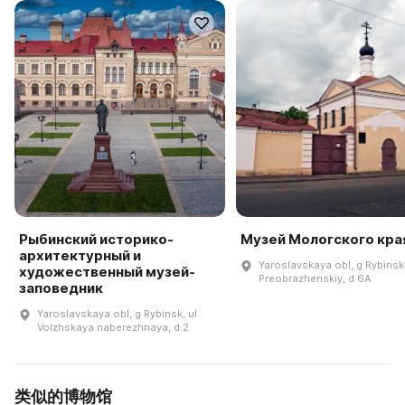
Рыбинский историко-
Музей Мологского кра
архитектурный и
Yaroslavskaya obl, g Rybinsk
художественный музей-
Preobrazhenskiy, d 6A
заповедник
Yaroslavskaya obl, g Rybinsk, ul
Volzhskaya naberezhnaya, d 2
类似的博物馆