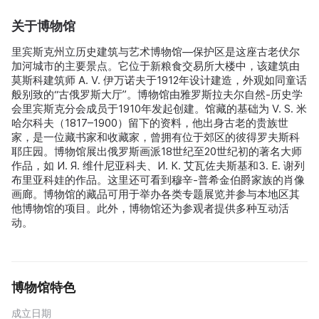
关于博物馆
里宾斯克州立历史建筑与艺术博物馆—保护区是这座古老伏尔
加河城市的主要景点。它位于新粮食交易所大楼中，该建筑由
莫斯科建筑师 A. V. 伊万诺夫于1912年设计建造，外观如同童话
般别致的“古俄罗斯大厅”。博物馆由雅罗斯拉夫尔自然-历史学
会里宾斯克分会成员于1910年发起创建。馆藏的基础为 V. S. 米
哈尔科夫（1817–1900）留下的资料，他出身古老的贵族世
家，是一位藏书家和收藏家，曾拥有位于郊区的彼得罗夫斯科
耶庄园。博物馆展出俄罗斯画派18世纪至20世纪初的著名大师
作品，如 И. Я. 维什尼亚科夫、И. К. 艾瓦佐夫斯基和З. Е. 谢列
布里亚科娃的作品。这里还可看到穆辛-普希金伯爵家族的肖像
画廊。博物馆的藏品可用于举办各类专题展览并参与本地区其
他博物馆的项目。此外，博物馆还为参观者提供多种互动活
动。
博物馆特色
成立日期