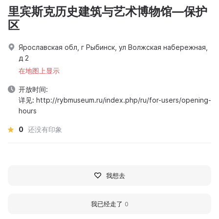
里宾斯克历史建筑与艺术博物馆—保护
区
Ярославская обл, г Рыбинск, ул Волжская набережная,
д 2
在地图上显示
开放时间:
详见: http://rybmuseum.ru/index.php/ru/for-users/opening-
hours
0
还没有印象
我想去
我已经走了
0