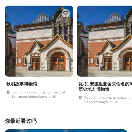
秋明故事博物馆
瓦·瓦·安德里亚舍夫命名的
历史地方博物馆
Tyumenskaya obl., g. Tyumenʹ, ul.
Kommunisticheskaya, d. 10
Resp. Khakasiya, g. Abaza, ul
Naberezhnaya, d. 24
你最近看过吗