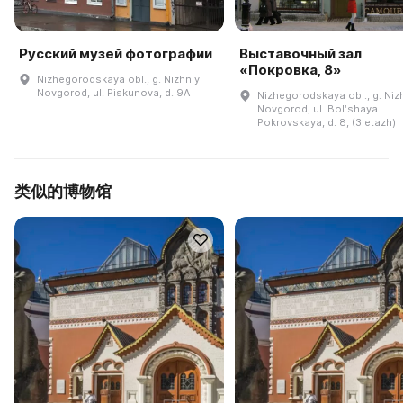
Русский музей фотографии
Выставочный зал
«Покровка, 8»
Nizhegorodskaya obl., g. Nizhniy
Novgorod, ul. Piskunova, d. 9A
Nizhegorodskaya obl., g. Niz
Novgorod, ul. Bolʹshaya
Pokrovskaya, d. 8, (3 etazh)
类似的博物馆