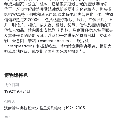
年成为国家（公立）机构。它是俄罗斯最古老的摄影博物馆，
位于一座19世纪建造并受法律保护的历史文化建筑内。著名摄
影师安德烈·卡列林和马克西姆·德米特里耶夫曾在此工作。博物
馆馆藏超过212000件，包括达盖尔银版、底片、立体底片、正
片、明信片、相机、放大器、相册、奖章、信件及摄影师的其
他私人物品。馆内展出安德烈·卡列林、马克西姆·德米特里耶夫
及其他作者的摄影收藏，以及19—21世纪的摄影器材、立体摄
影、全息图、暗箱（camera obscura）、观片机
（fotoplastikon）和摄影暗室。博物馆定期举办展览、摄影大
师班及地区级、俄罗斯全国和国际级的摄影节。
博物馆特色
成立日期
1992年9月21日
创办人
沃伊滕科·弗拉基米尔·格里戈列维奇（1924-2005）
用户