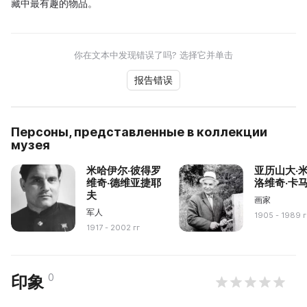
藏中最有趣的物品。
你在文本中发现错误了吗? 选择它并单击
报告错误
Персоны, представленные в коллекции
музея
米哈伊尔·彼得罗
亚历山大·
维奇·德维亚捷耶
洛维奇·卡
夫
画家
军人
1905 - 1989 г
1917 - 2002 гг
0
印象