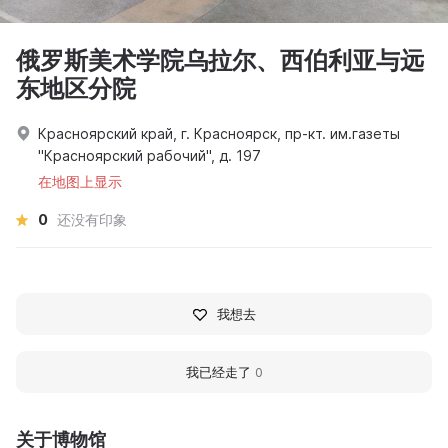
俄罗斯美术学院乌拉尔、西伯利亚与远
东地区分院
Красноярский край, г. Красноярск, пр-кт. им.газеты
"Красноярский рабочий", д. 197
在地图上显示
0
还没有印象
我想去
我已经走了
0
关于博物馆