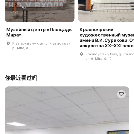
Музейный центр «Площадь
Красноярский
Мира»
художественный музе
имени В.И. Сурикова. 
Krasnoyarskiy kray, g. Krasnoyarsk,
искусства XX–XXI веко
pl. Mira, d. 1
Krasnoyarskiy kray, g. Krasn
pr-kt. Mira, d. 12
你最近看过吗