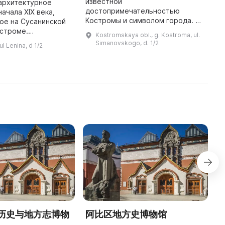
известной
 архитектурное
2
достопримечательностью
ачала XIX века,
т
Костромы и символом города. О
ое на Сусанинской
н
ней даже проявил свое
остроме.
К
Kostromskaya obl., g. Kostroma, ul.
восхищение император Николай
в 1823-1826 годах
в
Simanovskogo, d. 1/2
l Lenina, d 1/2
I, посетивший город в 1834 году.
убернского
«
Это памятник архитектуры пе ...
Фурсова, оно
м
заменило прежнее д ...
历史与地方志博物
阿比区地方史博物馆