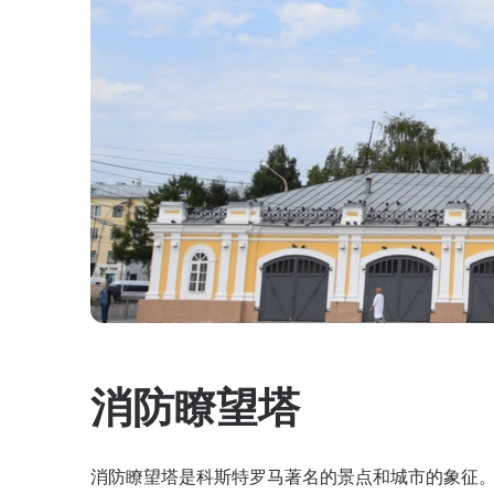
消防瞭望塔
消防瞭望塔是科斯特罗马著名的景点和城市的象征。