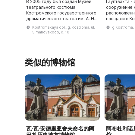
В 2005 году был создан Музей
Гауптвахта -
театрального костюма
сооружение н
Костромского государственного
расположенн
драматического театра им. А. Н.
площади в К
Островского. Этот музей был
Построенное 
Kostromskaya obl., g. Kostroma, ul.
g Kostroma, u
создан на основе более чем
по проекту г
Simanovskogo, d. 10
двухвековой коллекции
архитектора 
исторически ...
类似的博物馆
瓦·瓦·安德里亚舍夫命名的阿
阿布杜利诺
巴扎历史地方博物馆
馆