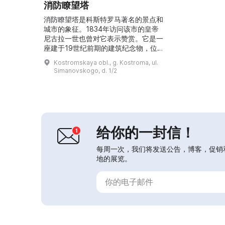
消防瞭望塔
消防瞭望塔是科斯特罗马著名的景点和
城市的象征。1834年访问该市的皇帝
尼古拉一世也曾对它表示赞赏。它是一
座建于19世纪前期的建筑纪念物，位
于苏萨宁广场。它是科斯特罗马州立历
Kostromskaya obl., g. Kostroma, ul.
史、建筑与美术博物馆—保护区主建筑
Simanovskogo, d. 1/2
群中的五栋建筑之一。这里设有导览部
门，可在此预订博物馆参观以及城市和
地区的旅游项目。欲预约请致电 (49-
42) 31-68-37 或发送电子邮件至
tour.otdel@mail.ru。...
给你的一封信！
每周一次，我们将发送公告，博客，促销
地的展览。