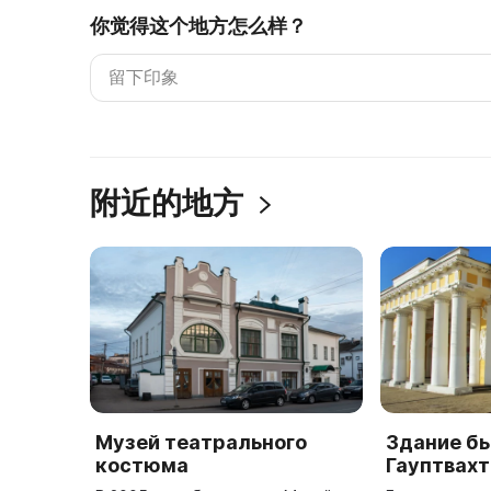
你觉得这个地方怎么样？
附近的地方
Музей театрального
Здание б
костюма
Гауптвах