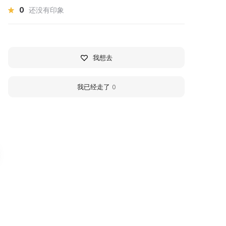
0
还没有印象
我想去
我已经走了
0
узей «Губернский
Museum "Gubernsky C
ород Кострома»
Kostroma"