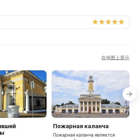
在地图上显示
ывшей
Пожарная каланча
М
ты
г
Пожарная каланча является