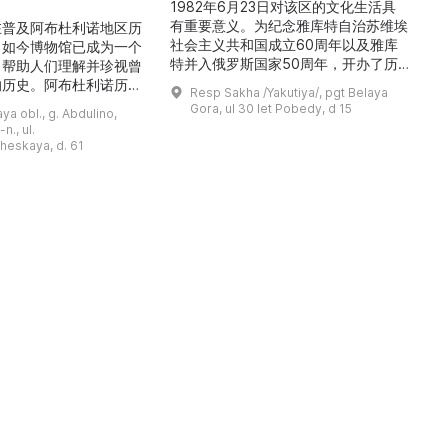
1982年6月23日对该区的文化生活具
有重要意义。为纪念雅库特自治苏维埃
在普及阿布杜利诺地区历
社会主义共和国成立60周年以及雅库
。如今博物馆已成为一个
特并入俄罗斯国家50周年，开办了历
，帮助人们理解并珍视曾
商
史与地方志博物馆，该馆是以叶梅连·
的历史。阿布杜利诺历史
Resp Sakha /Yakutiya/, pgt Belaya
雅罗斯拉夫斯基命名的雅库特国立联合
于1966年在当地知名
Gora, ul 30 let Pobedy, d 15
a obl., g. Abdulino,
“北方民族历史与文化”博物馆的分馆。
创建。最初位于共产党街
n., ul.
这对该区来说是件大事。 ...
罗比约夫住宅附属建筑
窗
heskaya, d. 61
党街61号。馆内常设
械
小屋”、“阿布杜利诺的
г
荣耀厅”和“阿布杜利诺：
物馆定期举办旨在推广阿
布杜利诺地区历史 ...