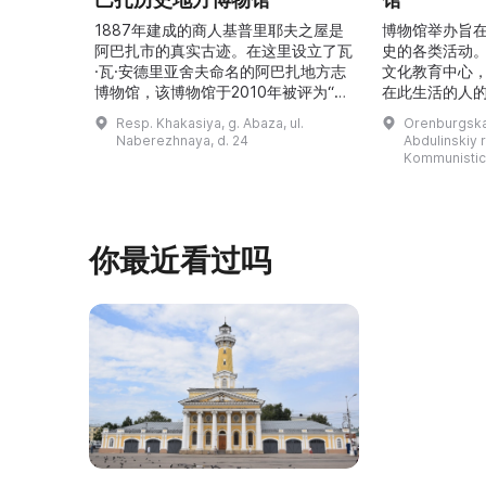
1887年建成的商人基普里耶夫之屋是
博物馆举办旨
阿巴扎市的真实古迹。在这里设立了瓦
史的各类活动
·瓦·安德里亚舍夫命名的阿巴扎地方志
文化教育中心
博物馆，该博物馆于2010年被评为“哈
在此生活的人
卡斯共和国最佳市级博物馆”。博物馆
与地方志博物馆
Resp. Khakasiya, g. Abaza, ul.
Orenburgskay
的陈列以城市及哈卡斯地区自公元前4
人士的倡议下
Naberezhnaya, d. 24
Abdulinskiy r-
–3世纪的历史为主题，展出有箭头、刀
274号商人沃
Kommunistic
具、青铜与银质胸针、石磨等。庄园被
内。现址为共产
坚固的砖墙环绕，院内有宽敞的谷仓和
展览包括“农民
马厩。基普里耶夫之屋是了解阿巴扎历
商人”、“战斗
史并度过难忘时光的绝佳场所。 ...
20世纪”。博
你最近看过吗