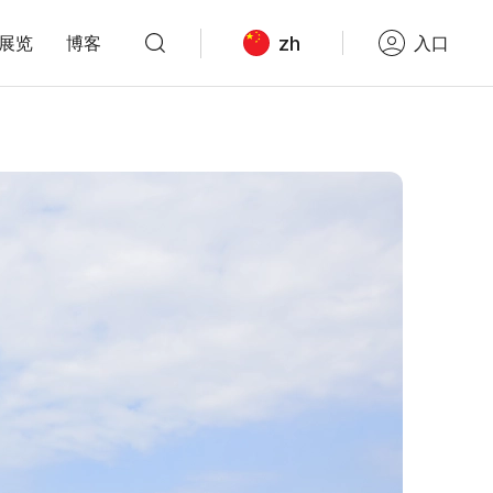
zh
展览
博客
入口