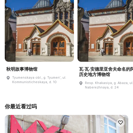
秋明故事博物馆
瓦·瓦·安德里亚舍夫命名的
历史地方博物馆
Tyumenskaya obl., g. Tyumenʹ, ul.
Kommunisticheskaya, d. 10
Resp. Khakasiya, g. Abaza, ul
Naberezhnaya, d. 24
你最近看过吗