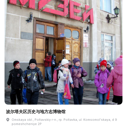
波尔塔夫区历史与地方志博物馆
Omskaya obl., Poltavskiy r-n., rp. Poltavka, ul. Komsomolʹskaya, d 9
pomeshcheniye 2P