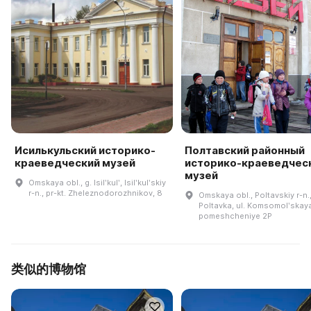
Исилькульский историко-
Полтавский районный
краеведческий музей
историко-краеведчес
музей
Omskaya obl., g. Isilʹkulʹ, Isilʹkulʹskiy
r-n., pr-kt. Zheleznodorozhnikov, 8
Omskaya obl., Poltavskiy r-n.,
Poltavka, ul. Komsomolʹskaya
pomeshcheniye 2P
类似的博物馆