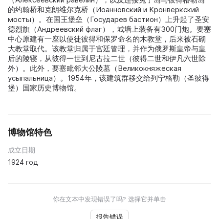
的约翰桥和克朗维尔克桥（Иоанновский и Кронверкский
мосты）。在国王堡垒（Государев бастион）上升起了圣安
德烈旗（Андреевский флаг），城墙上装备有300门炮。要塞
中心原建有一座以使徒彼得和保罗命名的木教堂，后来被石砌
大教堂取代。该教堂归属于宫廷管理，并作为俄罗斯皇帝与皇
后的陵寝，从彼得一世到尼古拉二世（彼得二世和伊凡六世除
外）。此外，要塞毗邻大公陵墓（Великокняжеская
усыпальница）。1954年，该建筑群移交给列宁格勒（圣彼得
堡）国家历史博物馆。
博物馆特色
成立日期
1924 год
你在文本中发现错误了吗? 选择它并单击
报告错误