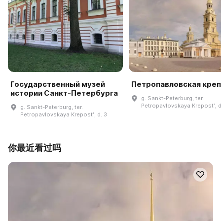
Государственный музей
Петропавловская кре
истории Санкт-Петербурга
g. Sankt-Peterburg, ter.
Petropavlovskaya Krepostʹ, d
g. Sankt-Peterburg, ter.
Petropavlovskaya Krepostʹ, d. 3
你最近看过吗