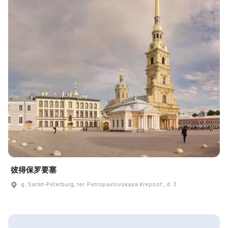
彼得保罗要塞
g. Sankt-Peterburg, ter. Petropavlovskaya Krepostʹ, d. 3