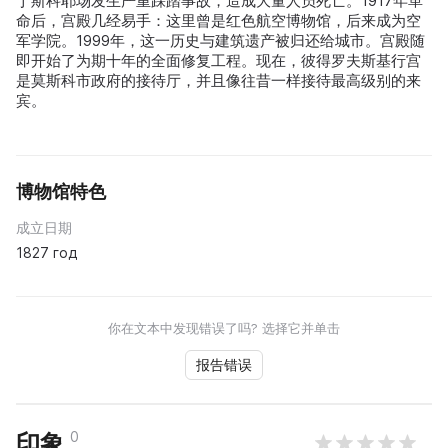
丁斯科耶场发生严重踩踏事故，造成大量人员死亡。1917年革
命后，宫殿几经易手：这里曾是红色航空博物馆，后来成为空
军学院。1999年，这一历史与建筑遗产被归还给城市。宫殿随
即开始了为期十年的全面修复工程。现在，彼得罗夫斯基行宫
是莫斯科市政府的接待厅，并且像往昔一样接待最高级别的来
宾。
博物馆特色
成立日期
1827 год
你在文本中发现错误了吗? 选择它并单击
报告错误
0
印象