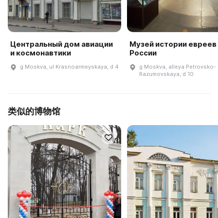
Центральный дом авиации
Музей истории евреев
и космонавтики
России
g Moskva, ul Krasnoarmeyskaya, d 4
g Moskva, alleya Petrovsko-
Razumovskaya, d 10
类似的博物馆