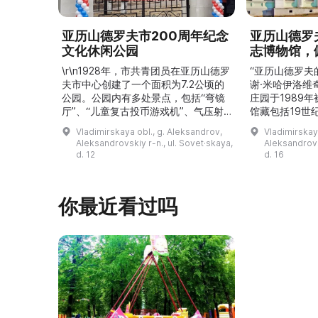
亚历山德罗夫市200周年纪念
亚历山德罗
文化休闲公园
志博物馆，
\r\n1928年，市共青团员在亚历山德罗
“亚历山德罗夫
夫市中心创建了一个面积为7.2公顷的
谢·米哈伊洛维
公园。公园内有多处景点，包括“弯镜
庄园于1989
厅”、“儿童复古投币游戏机”、气压射
馆藏包括19世
击场、“儿童之城”游乐区、户外健身器
初艺术家与工
Vladimirskaya obl., g. Aleksandrov,
Vladimirskay
材“Воркаут”、免费儿童游乐设施、游
于了解亚历山
Aleksandrovskiy r-n., ul. Sovet·skaya,
Aleksandrovs
乐项目“Веломобиль”、充气蹦床“吉
博物馆举办临
d. 12
d. 16
普”。2019年，作为“城市环境塑造”项
提供传统与戏
目的一部分，公园进行了部分整治：新
人和儿童的工
舞台建成，新的观景平台和中央林荫大
夫区的学前和
你最近看过吗
道得到完善，并安装了视 ...
馆课程。 ...