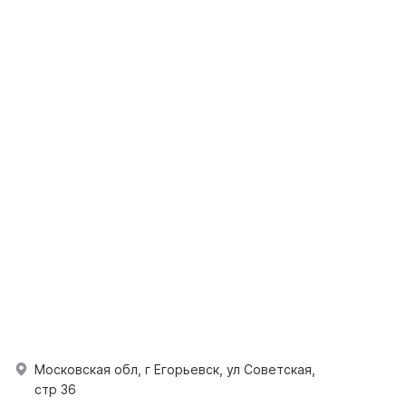
Московская обл, г Егорьевск, ул Советская,
стр 36