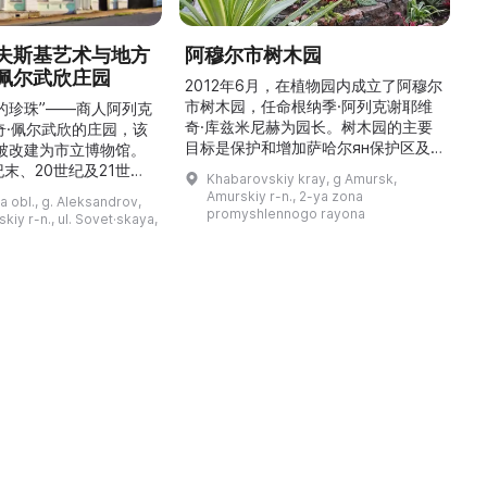
夫斯基艺术与地方
阿穆尔市树木园
佩尔武欣庄园
2012年6月，在植物园内成立了阿穆尔
市树木园，任命根纳季·阿列克谢耶维
的珍珠”——商人阿列克
奇·库兹米尼赫为园长。树木园的主要
世
奇·佩尔武欣的庄园，该
目标是保护和增加萨哈尔ян保护区及
年被改建为市立博物馆。
红豆杉林的植被，并创建远东地区稀有
纪末、20世纪及21世纪
Khabarovskiy kray, g Amursk,
和药用植物及露地栽培植物的种植区。
艺美术大师的作品，有助
Amurskiy r-n., 2-ya zona
a obl., g. Aleksandrov,
树木园尤其以其收集的列入红色名录的
1
德罗夫地区的艺术创作。
promyshlennogo rayona
kiy r-n., ul. Sovet·skaya,
远东植物而自豪（尖叶红豆杉、
建
时展览与常设展览，同时
Microbiota属、萨金特杜松、馨香卫
1
剧化的导览，以及面向成
矛、施里彭巴赫杜鹃）。树木园的设立
后
作坊。还可为亚历山德罗
旨在保护远东珍贵和受保护的植物，开
中小学机构预约外出博物
展科学研究，进行审美 ...