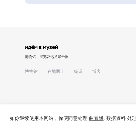
博物馆、展览及远足聚合器
博物馆
在地图上
编译
博客
如你继续使用本网站，你便同意处理
曲奇饼
. 数据资料 
© 2022 - 2026 "我们去博物馆吧"
关于项目
私隐