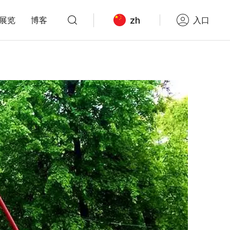
zh
展览
博客
入口