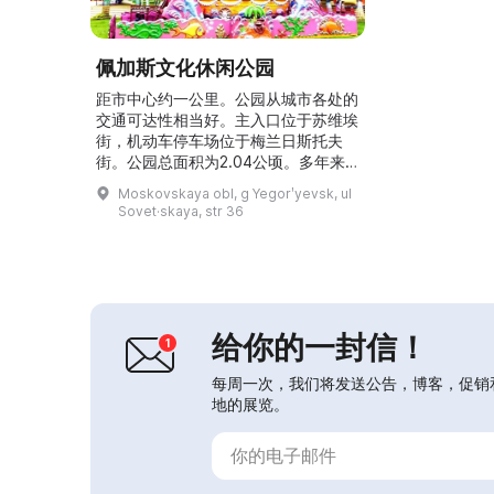
佩加斯文化休闲公园
距市中心约一公里。公园从城市各处的
交通可达性相当好。主入口位于苏维埃
街，机动车停车场位于梅兰日斯托夫
街。公园总面积为2.04公顷。多年来
已对场地进行了美化，铺设了步道、休
Moskovskaya obl, g Yegorʹyevsk, ul
息区、游乐场，并接入了互联网。
Sovet·skaya, str 36
2015—2016年购置并安装了新的游乐
设施、蹦床以及篮球场和健身训练场
地。这里还有为新婚夫妇设置的区域，
配有带婚礼图案的横幅和带靠枕的木质
长凳，还有象征家庭、爱情与忠诚的花
——雏菊。公园举办众多面向...
给你的一封信！
每周一次，我们将发送公告，博客，促销
地的展览。