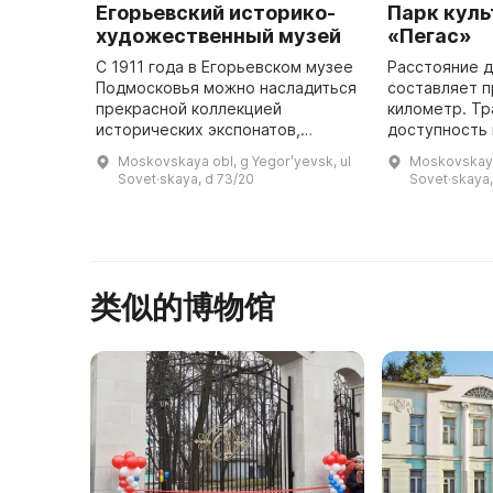
Егорьевский историко-
Парк куль
художественный музей
«Пегас»
С 1911 года в Егорьевском музее
Расстояние д
Подмосковья можно насладиться
составляет 
прекрасной коллекцией
километр. Тр
исторических экспонатов,
доступность 
представляющих собой
части города
Moskovskaya obl, g Yegorʹyevsk, ul
Moskovskaya 
разнообразие стекла и фарфора,
хороша. Глав
Sovet·skaya, d 73/20
Sovet·skaya,
бронзы, меди, резной кости и
на улице Сов
дерева. Не ...
д
类似的博物馆