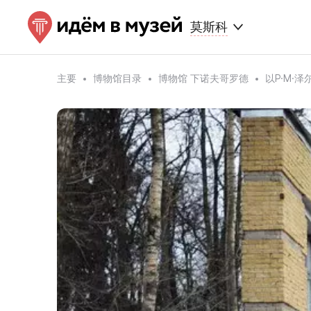
莫斯科
主要
博物馆目录
博物馆 下诺夫哥罗德
以P·M·