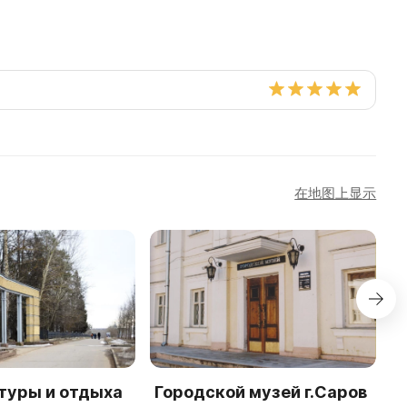
在地图上显示
туры и отдыха
Городской музей г.Саров
Х