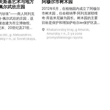
夫斯基艺术与地方
阿穆尔市树木园
佩尔武欣庄园
2012年6月，在植物园内成立了阿穆尔
市树木园，任命根纳季·阿列克谢耶维
的珍珠”——商人阿列克
奇·库兹米尼赫为园长。树木园的主要
世
奇·佩尔武欣的庄园，该
目标是保护和增加萨哈尔ян保护区及
年被改建为市立博物馆。
红豆杉林的植被，并创建远东地区稀有
纪末、20世纪及21世纪
Khabarovskiy kray, g Amursk,
和药用植物及露地栽培植物的种植区。
艺美术大师的作品，有助
Amurskiy r-n., 2-ya zona
a obl., g. Aleksandrov,
树木园尤其以其收集的列入红色名录的
1
德罗夫地区的艺术创作。
promyshlennogo rayona
kiy r-n., ul. Sovet·skaya,
远东植物而自豪（尖叶红豆杉、
建
时展览与常设展览，同时
Microbiota属、萨金特杜松、馨香卫
1
剧化的导览，以及面向成
矛、施里彭巴赫杜鹃）。树木园的设立
后
作坊。还可为亚历山德罗
旨在保护远东珍贵和受保护的植物，开
中小学机构预约外出博物
展科学研究，进行审美 ...