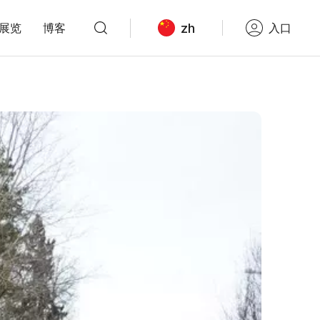
zh
展览
博客
入口