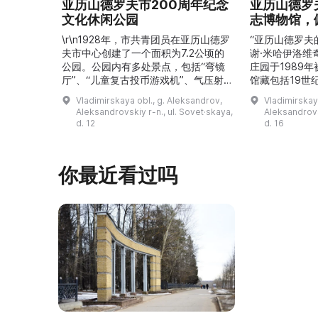
亚历山德罗夫市200周年纪念
亚历山德罗
文化休闲公园
志博物馆，
\r\n1928年，市共青团员在亚历山德罗
“亚历山德罗夫
夫市中心创建了一个面积为7.2公顷的
谢·米哈伊洛维
公园。公园内有多处景点，包括“弯镜
庄园于1989
厅”、“儿童复古投币游戏机”、气压射
馆藏包括19世
击场、“儿童之城”游乐区、户外健身器
初艺术家与工
Vladimirskaya obl., g. Aleksandrov,
Vladimirskay
材“Воркаут”、免费儿童游乐设施、游
于了解亚历山
Aleksandrovskiy r-n., ul. Sovet·skaya,
Aleksandrovs
乐项目“Веломобиль”、充气蹦床“吉
博物馆举办临
d. 12
d. 16
普”。2019年，作为“城市环境塑造”项
提供传统与戏
目的一部分，公园进行了部分整治：新
人和儿童的工
舞台建成，新的观景平台和中央林荫大
夫区的学前和
你最近看过吗
道得到完善，并安装了视 ...
馆课程。 ...