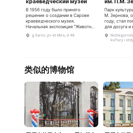
краеведческий музей
им. П.М. 
В 1956 году было принято
Парк культур
решение о создании в Сарове
М. Зернова, 
краеведческого музея.
году, стал п
Начальная экспозиция "Животный
для досуга и
мир нашего края" была
приехавших в
g.Sarov, pr-kt Mira, d 48
Nizhegorodsk
размещена в здании текущего
атомное оруж
kulʹtury i o
лесхоза. Затем была создана
новая экспозиция ...
类似的博物馆