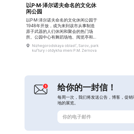
以P·M·泽尔诺夫命名的文化休
闲公园
以P·M·泽尔诺夫命名的文化休闲公园于
1948年开放，成为来到该市从事制造
原子武器的人们休闲和聚会的热门场
所。公园中心有舞蹈场地、阅览亭和台
球室，冬季有滑雪租赁点。目前公园是
Nizhegorodskaya oblastʹ, Sarov, park
萨罗夫文化与艺术发展中心的一部分，
kulʹtury i otdykha imeni P.M. Zernova
园内有15个游乐设施，其中之一“印第
安河”于2015年开放。这里举办传统节
日活动，包括新年、马斯列尼察（薄煎
饼节）、儿童节、家庭日，夏季还组织
儿童营。舞蹈场地是公园的标志之一，
吸引了大量人群，...
给你的一封信！
每周一次，我们将发送公告，博客，促销
地的展览。