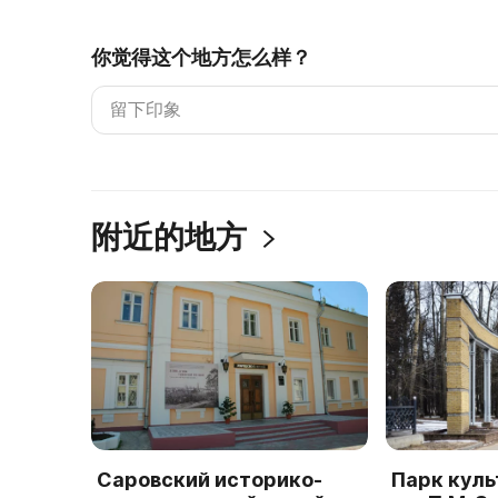
你觉得这个地方怎么样？
附近的地方
Саровский историко-
Парк куль