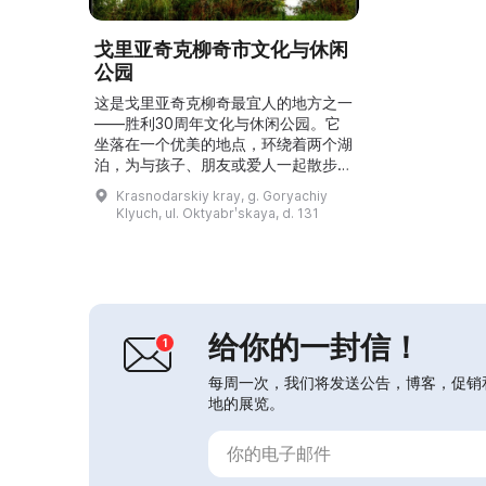
戈里亚奇克柳奇市文化与休闲
公园
这是戈里亚奇克柳奇最宜人的地方之一
——胜利30周年文化与休闲公园。它
坐落在一个优美的地点，环绕着两个湖
泊，为与孩子、朋友或爱人一起散步提
供了绝佳机会。为儿童设有带秋千、游
Krasnodarskiy kray, g. Goryachiy
乐设施、蹦床和其他娱乐项目的儿童乐
Klyuch, ul. Oktyabrʹskaya, d. 131
园。公园里也可以在长椅上坐坐、在凉
亭里交谈或在咖啡馆里小憩。对于喜欢
户外活动的人，这里有极限运动场和排
球场，而在其中一个湖泊的细软沙滩上
可以晒成古铜色。大量的树木及其多样
性带来清新、富有疗愈性的空...
给你的一封信！
每周一次，我们将发送公告，博客，促销
地的展览。