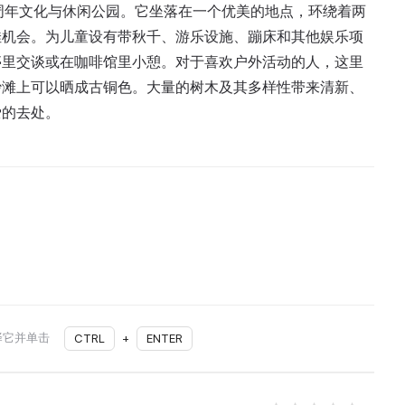
周年文化与休闲公园。它坐落在一个优美的地点，环绕着两
佳机会。为儿童设有带秋千、游乐设施、蹦床和其他娱乐项
亭里交谈或在咖啡馆里小憩。对于喜欢户外活动的人，这里
沙滩上可以晒成古铜色。大量的树木及其多样性带来清新、
爱的去处。
择它并单击
CTRL
+
ENTER