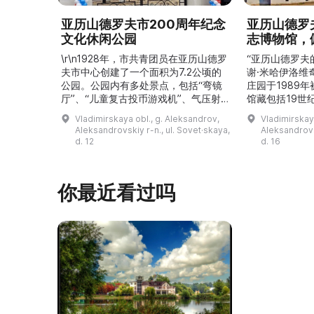
亚历山德罗夫市200周年纪念
亚历山德罗
文化休闲公园
志博物馆，
\r\n1928年，市共青团员在亚历山德罗
“亚历山德罗夫
夫市中心创建了一个面积为7.2公顷的
谢·米哈伊洛维
公园。公园内有多处景点，包括“弯镜
庄园于1989
厅”、“儿童复古投币游戏机”、气压射
馆藏包括19世
击场、“儿童之城”游乐区、户外健身器
初艺术家与工
Vladimirskaya obl., g. Aleksandrov,
Vladimirskay
材“Воркаут”、免费儿童游乐设施、游
于了解亚历山
Aleksandrovskiy r-n., ul. Sovet·skaya,
Aleksandrovs
乐项目“Веломобиль”、充气蹦床“吉
博物馆举办临
d. 12
d. 16
普”。2019年，作为“城市环境塑造”项
提供传统与戏
目的一部分，公园进行了部分整治：新
人和儿童的工
舞台建成，新的观景平台和中央林荫大
夫区的学前和
你最近看过吗
道得到完善，并安装了视 ...
馆课程。 ...