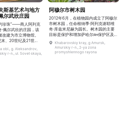
夫斯基艺术与地方
阿穆尔市树木园
佩尔武欣庄园
2012年6月，在植物园内成立了阿穆尔
市树木园，任命根纳季·阿列克谢耶维
的珍珠”——商人阿列克
奇·库兹米尼赫为园长。树木园的主要
世
奇·佩尔武欣的庄园，该
目标是保护和增加萨哈尔ян保护区及
年被改建为市立博物馆。
红豆杉林的植被，并创建远东地区稀有
纪末、20世纪及21世纪
Khabarovskiy kray, g Amursk,
和药用植物及露地栽培植物的种植区。
艺美术大师的作品，有助
Amurskiy r-n., 2-ya zona
a obl., g. Aleksandrov,
树木园尤其以其收集的列入红色名录的
1
德罗夫地区的艺术创作。
promyshlennogo rayona
kiy r-n., ul. Sovet·skaya,
远东植物而自豪（尖叶红豆杉、
建
时展览与常设展览，同时
Microbiota属、萨金特杜松、馨香卫
1
剧化的导览，以及面向成
矛、施里彭巴赫杜鹃）。树木园的设立
后
作坊。还可为亚历山德罗
旨在保护远东珍贵和受保护的植物，开
中小学机构预约外出博物
展科学研究，进行审美 ...