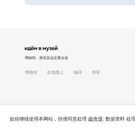
博物馆、展览及远足聚合器
博物馆
在地图上
编译
博客
如你继续使用本网站，你便同意处理
曲奇饼
. 数据资料 
© 2022 - 2026 "我们去博物馆吧"
关于项目
私隐