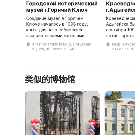
Городской исторический
Краеведч
музей г.Горячий Ключ
г.Адыгейс
Создание музея в Горячем
Краеведчески
Ключе началось в 1998 году,
Адыгейска бы
когда для него собирались
сентября 199
экспонаты всеми жителями
летия города
местечка. Официальное
открытия муз
Krasnodarskiy kray, g. Goryachiy
resp. Adygey
открытие произошло 9 мая 2000
насчитывало
Klyuch, ul. Lenina, d. 34A
V.I.Lenina, d.
года. За годы своего
экспонатов. 
существования музей пре ...
类似的博物馆