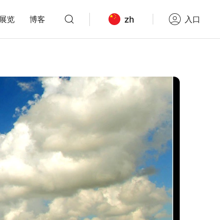
zh
展览
博客
入口