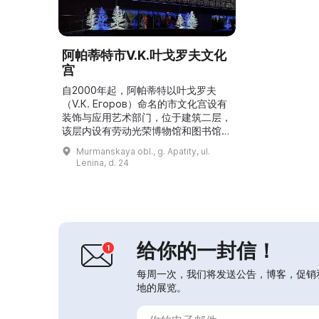
阿帕蒂特市V.K.叶戈罗夫文化
宫
自2000年起，阿帕蒂特以叶戈罗夫
（V.К. Егоров）命名的市文化宫设有
装饰与应用艺术部门，位于建筑二层，
该层内设有劳动光荣博物馆和图书馆。
该部门提供多种服务，包括展览、导
Murmanskaya obl., g. Apatity, ul.
览，以及与各类俱乐部、业余爱好者团
Lenina, d. 24
体、城市与地区的艺术家、工匠、收藏
家和摄影师的合作。该处有两个业余爱
好者团体：“M画廊”（负责人 — 伊戈
尔·克柳什金）和“儿童画廊”（负责人
— 克谢尼娅·科洛博娃），还有俱乐部
“合成”...
给你的一封信！
每周一次，我们将发送公告，博客，促销
地的展览。