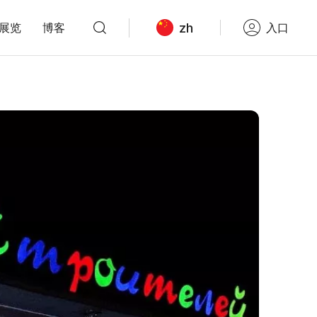
zh
展览
博客
入口