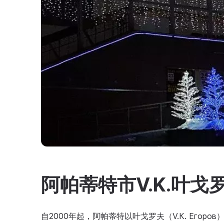
阿帕蒂特市V.K.叶戈
自2000年起，阿帕蒂特以叶戈罗夫（V.К. Его