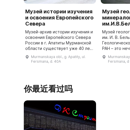
Музей истории изучения
Музей гео
и освоения Европейского
минерало
Севера
им.И.В.Бе
Музей-архив истории изучения и
Музей геолог
освоения Европейского Севера
им. И. В. Бел
России в г. Апатиты Мурманской
Геологическо
области существует уже 40 лет.
РАН – это не
Всё началось в начале 1970-х
просто уголо
Murmanskaya obl., g. Apatity, ul.
Murmanskaya 
годов, когда музеи пользовались
Кольского ре
Fersmana, d. 40A
Fersmana, d
большим спросом. ...
создан в 193
你最近看过吗