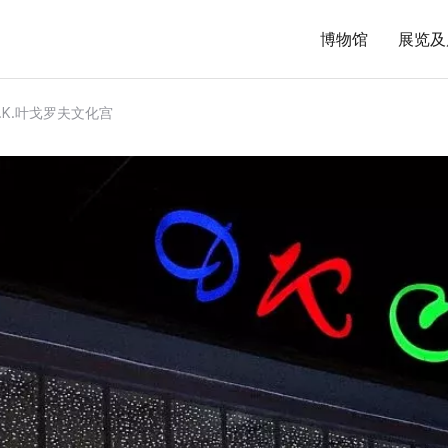
博物馆
展览及
.K.叶戈罗夫文化宫