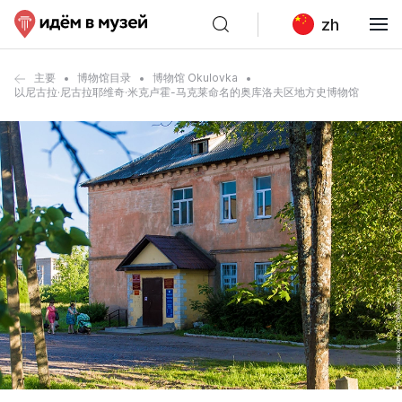
zh
主要
博物馆目录
博物馆 Okulovka
以尼古拉·尼古拉耶维奇·米克卢霍-马克莱命名的奥库洛夫区地方史博物馆