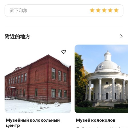
附近的地方
Музейный колокольный
Музей колоколов
центр