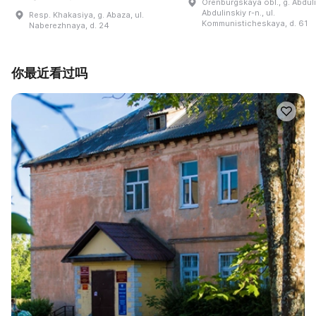
Orenburgskaya obl., g. Abdul
Abdulinskiy r-n., ul.
Resp. Khakasiya, g. Abaza, ul.
Kommunisticheskaya, d. 61
Naberezhnaya, d. 24
你最近看过吗