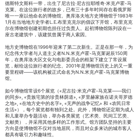
德斯特文斯科一带，出生了尼古拉·尼古拉耶维奇·米克卢霍-马
克莱。在这位旅行者的故乡，已有三十多年时间存在着俄罗斯
唯一一座以他命名的博物馆。奥库洛夫地方史博物馆于1983年
1月在当地地方史学者L.E.布里克克尔的倡议下开馆，布里克克
尔在博物馆创建初期也担任过负责人。起初博物馆陈列设在一
座古老建筑中，该建筑曾属于商人索因。
地方史博物馆在1996年迎来了第二次新生。正是在那一年，为
纪念伟大学者与人道主义者N.N.米克卢霍-马克莱诞辰150周
年，在奥库洛夫区文化与电影委员会的框架下建立了常设展
览，献给这位旅行者的纪念。2001年是博物馆历史上的又一重
要里程碑——该机构被正式命名为N.N.米克卢霍-马克莱博物
馆。
如今博物馆常设6个展览（«尼古拉·米克卢霍-马克莱——我们
的同乡», «贵族宅第的珍贵林荫道», «罗里赫家族在诺夫哥罗德
之地», «在地方史中的名字», «无声的战争记忆» 和 «农民日常
生活»），每个展览都有独到之处。此外，博物馆还定期为成人
和儿童举办专题活动，举办各类展览（艺术类、民间工艺类、
文献类），并采用其他多样的工作形式。馆方团队坚持的主要
方向是使博物馆不仅对当地居民，而且对众多来访的城市客人
都具有吸引力和趣味性。