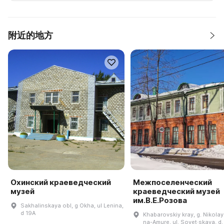
附近的地方
Охинский краеведческий
Межпоселенческий
музей
краеведческий музей
им.В.Е.Розова
Sakhalinskaya obl, g Okha, ul Lenina,
d 19A
Khabarovskiy kray, g. Nikola
na-Amure, ul. Sovet·skaya, d.